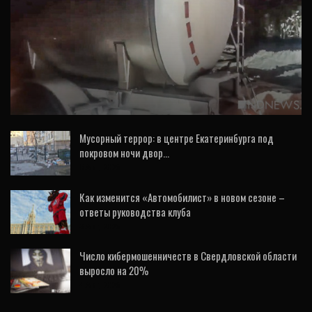
ВИДЕО
На Урале не знают, когда снимут запрет на
вывоз молока в другие регионы – из-за…
Мусорный террор: в центре Екатеринбурга под
покровом ночи двор…
5 Авг, 2026
Как изменится «Автомобилист» в новом сезоне –
ответы руководства клуба
3 Авг, 2026
Число кибермошенничеств в Свердловской области
выросло на 20%
4 Авг, 2026