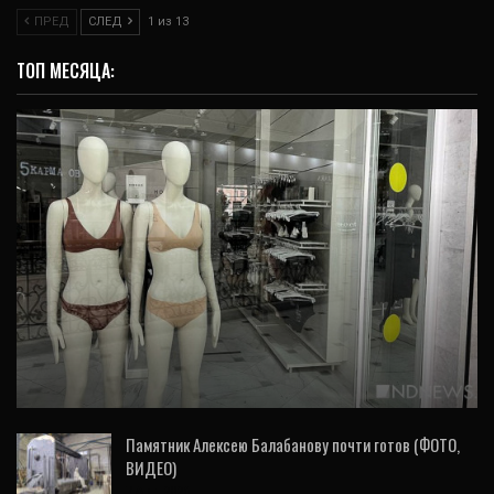
ПРЕД
СЛЕД
1 из 13
ТОП МЕСЯЦА:
ИНТЕРВЬЮ
Бренды из Киргизии, фитнес, рынок: кто
займет пустующие площади. Аналитик
УПН Анна…
Памятник Алексею Балабанову почти готов (ФОТО,
ВИДЕО)
7 Авг, 2026