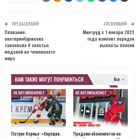
ПРЕДЫДУЩИЙ
СЛЕДУЮЩИЙ
Плавание:
Минтруд с 1 января 2022
екатеринбурженка
года изменит порядок
завоевала 9 золотых
выплаты пенсий
медалей на чемпионате
мира
ВАМ ТАКЖЕ МОГУТ ПОНРАВИТЬСЯ
Все
ХК АВТОМОБИЛИСТ
ХК АВТОМОБИЛИСТ
Патрис Кормье: «Хорошая,
Продажи абонементов на