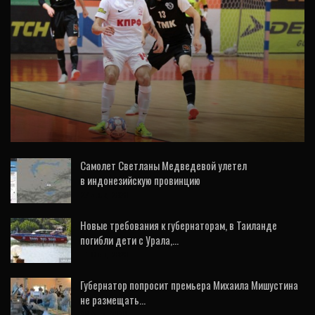
СПОРТ
Мини-футбол: «Синара» повела 2:0 в
полуфинальной серии с КПРФ
Самолет Светланы Медведевой улетел
в индонезийскую провинцию
27 Дек, 2020
Новые требования к губернаторам, в Таиланде
погибли дети с Урала,…
11 Фев, 2020
Губернатор попросит премьера Михаила Мишустина
не размещать…
28 Апр, 2020