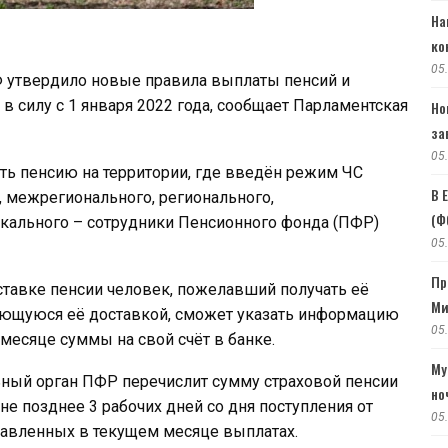
На
ко
05
Ф утвердило новые правила выплаты пенсий и
 в силу с 1 января 2022 года, сообщает Парламентская
Но
за
05
ть пенсию на территории, где введён режим ЧС
В 
, межрегионального, регионального,
(Ф
кального – сотрудники Пенсионного фонда (ПФР)
05
Пр
ставке пенсии человек, пожелавший получать её
Ми
мающуюся её доставкой, сможет указать информацию
05
месяце суммы на свой счёт в банке.
Му
ьный орган ПФР перечислит сумму страховой пенсии
но
не позднее 3 рабочих дней со дня поступления от
05
тавленных в текущем месяце выплатах.