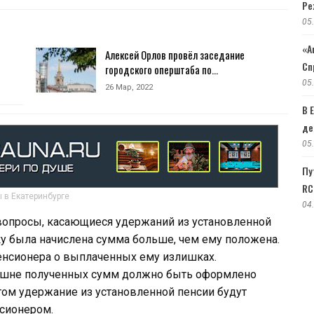
Ре
05
«А
Алексей Орлов провёл заседание
Сп
городского оперштаба по…
05
26 Мар, 2022
В 
де
05
Пу
RC
 в Екатеринбурге
04
вопросы, касающиеся удержаний из установленной
у была начислена сумма больше, чем ему положена.
нсионера о выплаченных ему излишках.
ишне полученных сумм должно быть оформлено
ом удержание из установленной пенсии будут
нсионером.