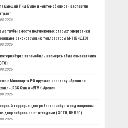
падающий Рид Буше и «Автомобилист» расторгли
нтракт
.08.2026
вые трубы вместо полувековых старых: энергетики
вершают реконструкцию теплотрассы М-1 (ВИДЕО)
.08.2026
Екатеринбурге автомобиль насмерть сбил самокатчика
ОТО)
.08.2026
емию Минспорта РФ вручили кварталу «Архангел
хаил», RCC Gym и «УГМК-Арене»
.08.2026
сорный террор: в центре Екатеринбурга под покровом
чи двор забрасывают отходами (ФОТО, ВИДЕО)
.08.2026