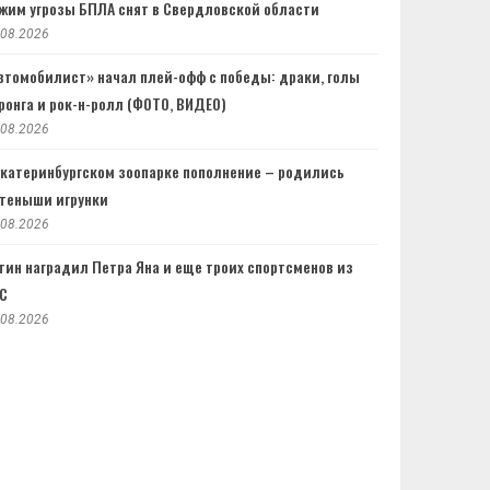
жим угрозы БПЛА снят в Свердловской области
.08.2026
втомобилист» начал плей-офф с победы: драки, голы
ронга и рок-н-ролл (ФОТО, ВИДЕО)
.08.2026
Екатеринбургском зоопарке пополнение – родились
теныши игрунки
.08.2026
тин наградил Петра Яна и еще троих спортсменов из
C
.08.2026