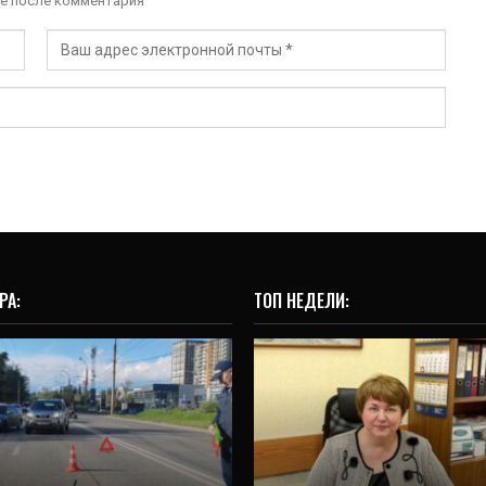
е после комментария
РА:
ТОП НЕДЕЛИ:
ИНТЕРВЬЮ
ОБЩЕСТВО
Патриотизм и финансы
В Екатеринбурге
класса: в минобразов
втомобиль насмерть
рассказали, что
л самокатчика (ФОТО)
изменится в…