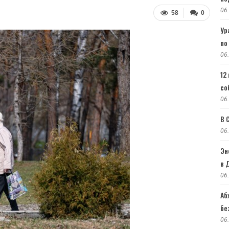
06
58
0
Ур
по
06
12
со
06
В 
06
Эн
в 
06
Аб
бе
06