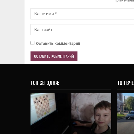
Примечани
Оставить комментарий
ТОП СЕГОДНЯ:
ТОП ВЧЕ
ОБРАЗОВАНИЕ
Юные горожане и
родители организуют
а
свой домашний досуг
сби