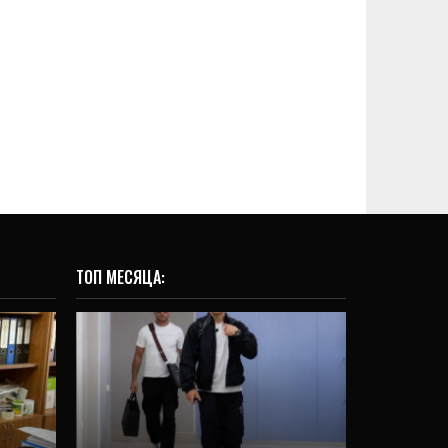
ТОП МЕСЯЦА:
 с 1
СПОРТ
ания
Бивол прилетел в
Екатеринбург (ФОТО)