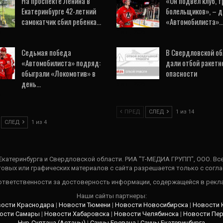
На проспекте Ленина в
«Он подвел клуб, т
Екатеринбурге 42-летний
болельщиков», – д
самокатчик сбил ребенка…
«Автомобилиста»
6
4 Авг, 2026
Седьмая победа
В Свердловской о
«Автомобилиста» подряд:
дали отбой ракетн
обыграли «Локомотив» в
опасности
день…
6 Авг, 2026
6
ПРЕД
СЛЕД
1 из 14
СЛЕД
1 из 4
 Екатеринбурга и Свердловской области. РИА "Т-МЕДИА ГРУПП", ООО. Вс
овых или графических материалов с сайта разрешается только c согла
 ответственности за достоверность информации, содержащейся в рекл
Наши сайты партнеры:
ости Краснодара
|
Новости Тюмени
|
Новости Новосибирска
|
Новости 
ости Самары
|
Новости Хабаровска
|
Новости Челябинска
|
Новости Пе
Нур-Султана (Астаны)
|
Сауны Еревана
|
Сауны Екатеринбурга