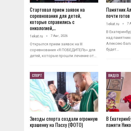
Стартовал прием заявок на
Памятник А
соревнования для детей,
почти готов
которые справились с
7 
1ekat.ru
онкологией,…
В Екатеринбу
7 Авг, 2026
1ekat.ru
над памятни
Алексею Бал
Открылся прием заявок на III
будет…
соревнования «Я ПОБЕДИТЕЛЬ» для
детей, которые прошли лечение от…
СПОРТ
ВИДЕО
Звезды спорта создали огромную
В Екатеринб
крашенку на Пасху (ФОТО)
памяти Ник