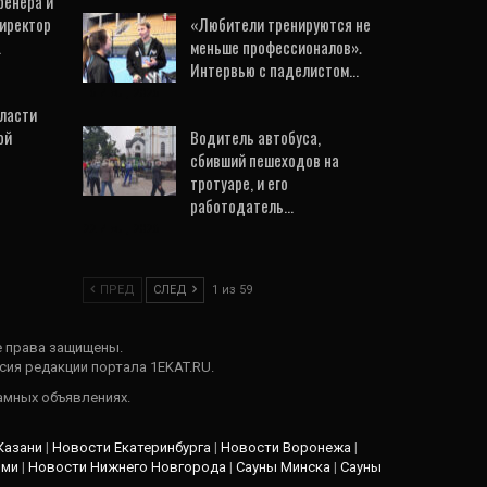
ренера и
иректор
«Любители тренируются не
…
меньше профессионалов».
Интервью с паделистом…
16 Июл, 2026
бласти
ой
Водитель автобуса,
сбивший пешеходов на
тротуаре, и его
работодатель…
22 Июл, 2026
ПРЕД
СЛЕД
1 из 59
е права защищены.
сия редакции портала 1EKAT.RU.
амных объявлениях.
Казани
|
Новости Екатеринбурга
|
Новости Воронежа
|
рми
|
Новости Нижнего Новгорода
|
Сауны Минска
|
Сауны