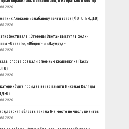
торые справились с онкологией, и их братьев и сестер
.08.2026
мятник Алексею Балабанову почти готов (ФОТО, ВИДЕО)
.08.2026
 этнофестивале «Стороны Света» выступят фолк-
уппы «Отава Ё», «Оберег» и «Изумруд»
.08.2026
езды спорта создали огромную крашенку на Пасху
ОТО)
.08.2026
Екатеринбурге пройдет вечер памяти Николая Коляды
ИДЕО)
.08.2026
ердловская область заняла 6-е место по числу визитов
.08.2026
дьмая победа «Автомобилиста» подряд: обыграли