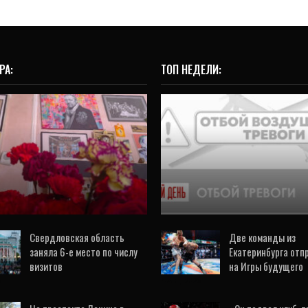
РА:
ТОП НЕДЕЛИ:
ВИДЕО
ОБЩЕСТВО
катеринбурге пройдет
ечер памяти Николая
Режим угрозы БПЛА 
Коляды (ВИДЕО)
в Свердловской обл
7 Авг, 2026
5 Авг, 2026
Свердловская область
Две команды из
заняла 6-е место по числу
Екатеринбурга отп
визитов
на Игры будущего
6
4 Авг, 2026