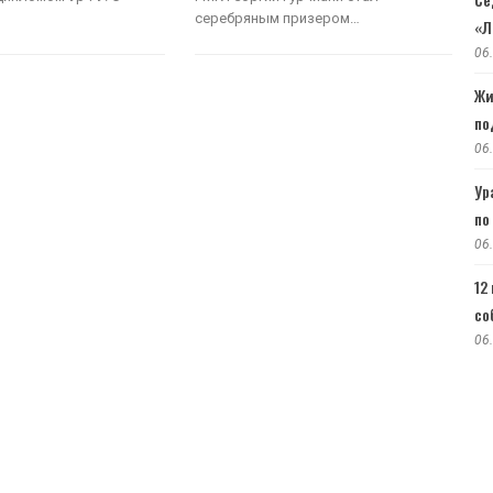
серебряным призером…
«Л
06
Жи
по
06
Ур
по
06
12
со
06