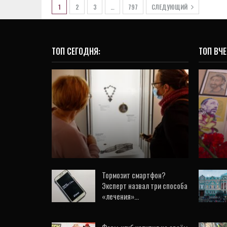
1
2
3
…
797
СЛЕДУЮЩИЙ
ТОП СЕГОДНЯ:
ТОП ВЧЕ
ОБЩЕСТВО
Как провести выходные?
В Е
Анонс мероприятий в
в
столице Урала
23 Окт, 2020
0
Тормозит смартфон?
Эксперт назвал три способа
«лечения»…
19 Авг, 2020
7 Авг, 202