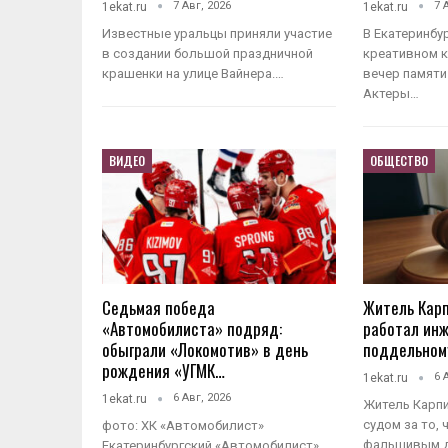
7 Авг, 2026
7 
1ekat.ru
1ekat.ru
Известные уральцы приняли участие
В Екатеринбур
в создании большой праздничной
креативном к
крашенки на улице Вайнера.…
вечер памяти
Актеры…
ВИДЕО
ОБЩЕСТВО
Седьмая победа
Житель Карп
«Автомобилиста» подряд:
работал ин
обыграли «Локомотив» в день
поддельном
рождения «УГМК…
6 
1ekat.ru
6 Авг, 2026
1ekat.ru
Житель Карпи
судом за то,
фото: ХК «Автомобилист»
фальшивым д
Екатеринбургский «Автомобилист»