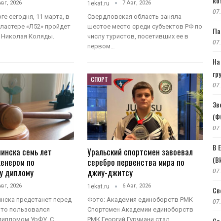
ко
Авг, 2026
7 Авг, 2026
1ekat.ru
07
ге сегодня, 11 марта, в
Свердловская область заняла
ластере «Л52» пройдет
шестое место среди субъектов РФ по
Па
 Николая Коляды.
числу туристов, посетивших ее в
07
первом…
На
гр
СПОРТ
07
Зв
(Ф
07
В 
инска семь лет
Уральский спортсмен завоевал
(В
женером по
серебро первенства мира по
у диплому
джиу-джитсу
07
Авг, 2026
6 Авг, 2026
1ekat.ru
Св
нска предстанет перед
Фото: Академия единоборств РМК
07
 что пользовался
Спортсмен Академии единоборств
Се
ипломом УрФУ. С
РМК Георгий Гурчиани стал