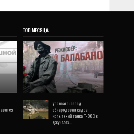
ТОП МЕСЯЦА:
ВИДЕО
«Леша больше, чем
художник. Он почти
снят
пророк». В Екатеринбурге
асти
торжественно открыли…
21 Июл, 2026
Уралвагонзавод
равятся
обнародовал кадры
испытаний танка Т-90С в
джунглях…
30 Июл, 2026