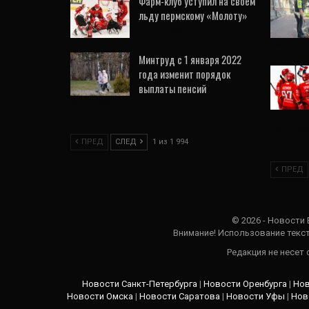
Фарм-клуб уступил на своём
льду пермскому «Молоту»
11 Дек, 2021
8 Авг, 202
Минтруд с 1 января 2022
года изменит порядок
выплаты пенсий
23 Ноя, 2021
6 Авг, 202
ПРЕД
СЛЕД
1 из 1 994
ПРЕД
© 2026 - Новости
Внимание! Использование текст
Редакция не несет
Новости Санкт-Петербурга
|
Новости Оренбурга
|
Нов
Новости Омска
|
Новости Саратова
|
Новости Уфы
|
Нов