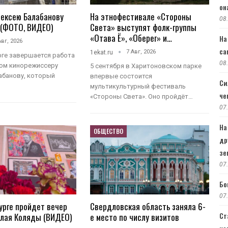
он
лексею Балабанову
На этнофестивале «Стороны
08
 (ФОТО, ВИДЕО)
Света» выступят фолк-группы
«Отава Ё», «Оберег» и…
На
Авг, 2026
са
7 Авг, 2026
1ekat.ru
рге завершается работа
08
ком кинорежиссеру
5 сентября в Харитоновском парке
абанову, который
впервые состоится
Си
мультикультурный фестиваль
че
«Стороны Света». Оно пройдёт…
07
На
ОБЩЕСТВО
др
зе
07
Бо
07
урге пройдет вечер
Свердловская область заняла 6-
Ст
олая Коляды (ВИДЕО)
е место по числу визитов