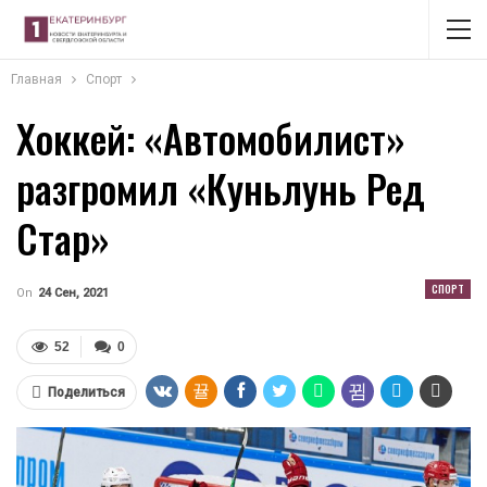
Главная
Спорт
Хоккей: «Автомобилист»
разгромил «Куньлунь Ред
Стар»
СПОРТ
On
24 Сен, 2021
52
0
Поделиться