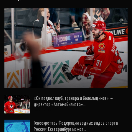
ВИДЕО
«Автомобилист» еще в игре: уральцы
победили «Салават» на домашнем льду и
вернули…
«Он подвел клуб, тренера и болельщиков», –
директор «Автомобилиста»…
4 Авг, 2026
Генсекретарь Федерации водных видов спорта
России: Екатеринбург может…