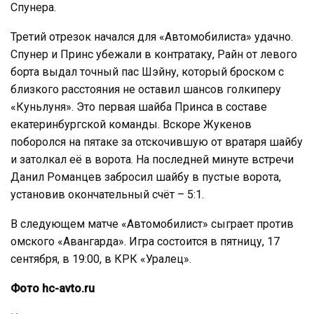
Спунера.
Третий отрезок начался для «Автомобилиста» удачно.
Спунер и Принс убежали в контратаку, Райн от левого
борта выдал точный пас Шэйну, который броском с
близкого расстояния не оставил шансов голкиперу
«Куньлуня». Это первая шайба Принса в составе
екатеринбургской команды. Вскоре Жукенов
поборолся на пятаке за отскочившую от вратаря шайбу
и затолкал её в ворота. На последней минуте встречи
Данил Романцев забросил шайбу в пустые ворота,
установив окончательный счёт – 5:1.
В следующем матче «Автомобилист» сыграет против
омского «Авангарда». Игра состоится в пятницу, 17
сентября, в 19:00, в КРК «Уралец».
Фото hc-avto.ru