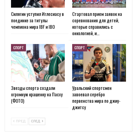
Силягин уступил Иглесиасу в
Стартовал прием заявок на
поединке за титулы
соревнования для детей,
чемпиона мира IBF и IBO
которые справились с
онкологией, и…
СПОРТ
СПОРТ
Звезды спорта создали
Уральский спортсмен
огромную крашенку на Пасху
завоевал серебро
(ФОТО)
первенства мира по джиу-
джитсу
ПРЕД
СЛЕД