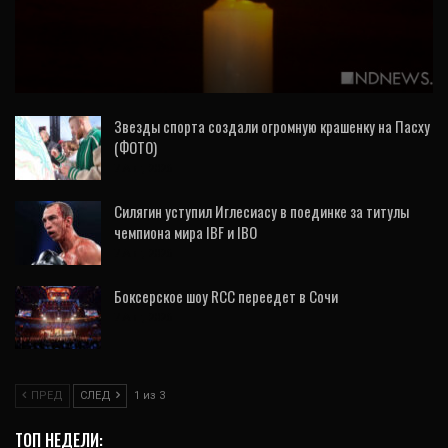
На СВО погиб журналист Александр
Родионов
Звезды спорта создали огромную крашенку на Пасху
(ФОТО)
7 Авг, 2026
Силягин уступил Иглесиасу в поединке за титулы
чемпиона мира IBF и IBO
7 Авг, 2026
Боксерское шоу RCC переедет в Сочи
7 Авг, 2026
ПРЕД
СЛЕД
1 из 3
ТОП НЕДЕЛИ: