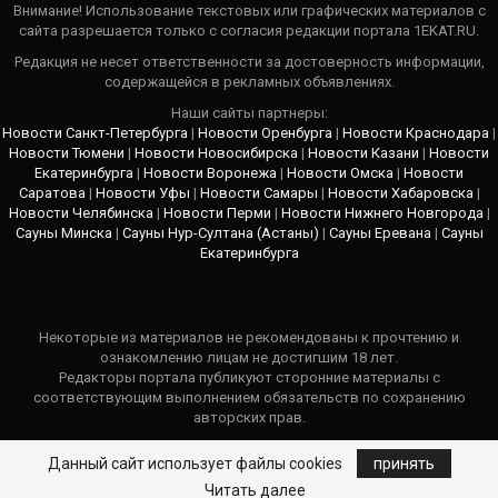
Внимание! Использование текстовых или графических материалов с
сайта разрешается только c согласия редакции портала 1EKAT.RU.
Редакция не несет ответственности за достоверность информации,
содержащейся в рекламных объявлениях.
Наши сайты партнеры:
Новости Санкт-Петербурга
|
Новости Оренбурга
|
Новости Краснодара
|
Новости Тюмени
|
Новости Новосибирска
|
Новости Казани
|
Новости
Екатеринбурга
|
Новости Воронежа
|
Новости Омска
|
Новости
Саратова
|
Новости Уфы
|
Новости Самары
|
Новости Хабаровска
|
Новости Челябинска
|
Новости Перми
|
Новости Нижнего Новгорода
|
Сауны Минска
|
Сауны Нур-Султана (Астаны)
|
Сауны Еревана
|
Сауны
Екатеринбурга
Некоторые из материалов не рекомендованы к прочтению и
ознакомлению лицам не достигшим 18 лет.
Редакторы портала публикуют сторонние материалы с
соответствующим выполнением обязательств по сохранению
авторских прав.
В каждом публикуемом материале указывается ссылка на источник
Данный сайт использует файлы cookies
принять
правообладателя.
Читать далее