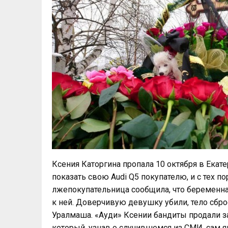
Ксения Каторгина пропала 10 октября в Екат
показать свою Audi Q5 покупателю, и с тех п
лжепокупательница сообщила, что беременна 
к ней. Доверчивую девушку убили, тело сбр
Уралмаша. «Ауди» Ксении бандиты продали з
который, узнав о случившемся из СМИ, сам я