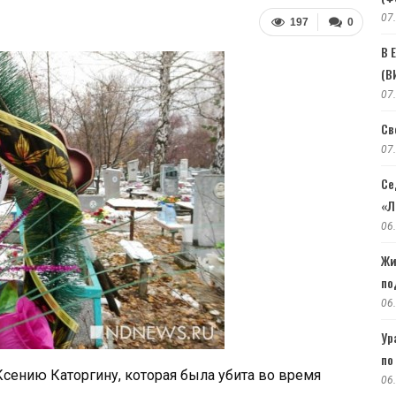
07
197
0
В 
(В
07
Св
07
Се
«Л
06
Жи
по
06
Ур
по
сению Каторгину, которая была убита во время
06