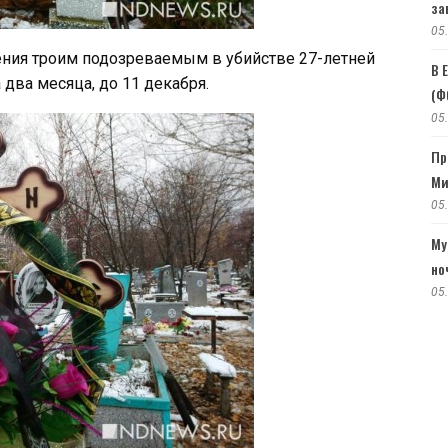
за
05
ения троим подозреваемым в убийстве 27-летней
В 
 два месяца, до 11 декабря.
(Ф
05
Пр
Ми
05
Му
но
05