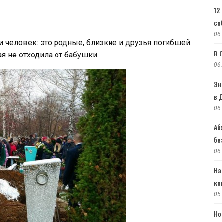
12
со
06
человек: это родные, близкие и друзья погибшей.
В 
я не отходила от бабушки.
06
Эн
в 
06
Аб
бе
06
На
ко
05
Но