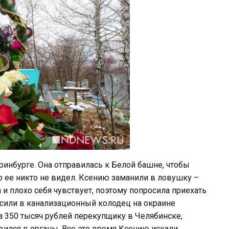
еринбурге. Она отправилась к Белой башне, чтобы
ор ее никто не видел. Ксению заманили в ловушку –
и плохо себя чувствует, поэтому попросила приехать
осили в канализационный колодец на окраине
а 350 тысяч рублей перекупщику в Челябинске,
вился в органы. Все это время Ксению искали