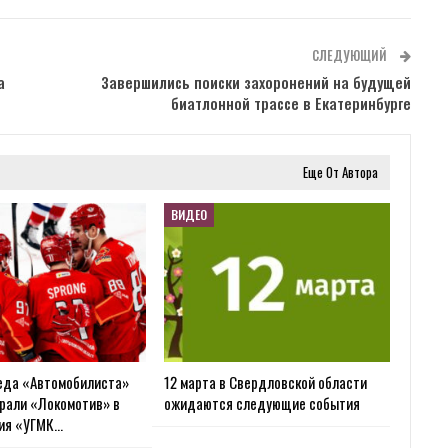
СЛЕДУЮЩИЙ
а
Завершились поиски захоронений на будущей
биатлонной трассе в Екатеринбурге
Еще От Автора
ВИДЕО
еда «Автомобилиста»
12 марта в Свердловской области
рали «Локомотив» в
ожидаются следующие события
ия «УГМК…