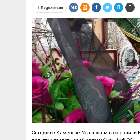
Поделиться
Сегодня в Каменске-Уральском похоронили К