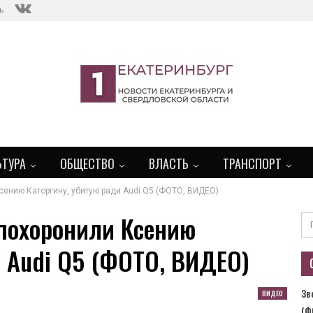
ь
ЬТУРА
ОБЩЕСТВО
ВЛАСТЬ
ТРАНСПОРТ
ению Каторгину, убитую ради Audi Q5 (ФОТО, ВИДЕО)
похоронили Ксению
и Audi Q5 (ФОТО, ВИДЕО)
Зв
ВИДЕО
(Ф