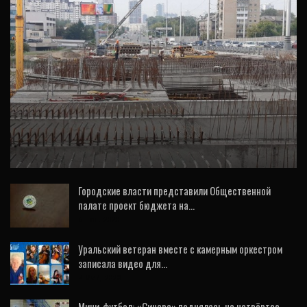
ТРАНСПОРТ
Рустам Галямов проконтролировал ход
работ на важнейших объектах дорожной
сети
Городские власти представили Общественной
палате проект бюджета на…
6 Ноя, 2020
Уральский ветеран вместе с камерным оркестром
записала видео для…
7 Май, 2020
Мини-футбол: «Синара» поднялась на четвёртое