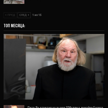
3 Авг, 2026
ПРЕД
СЛЕД
1 из 15
ТОП МЕСЯЦА:
ИНТЕРВЬЮ
«Люди устали от напряжения, они хотят
утешения»: арт-директор «Реального
театра»…
Петр Ян ответил на вызов О’Мэлли с лужайки Белого