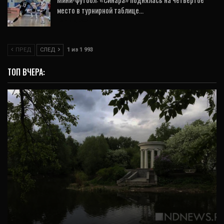
место в турнирной таблице…
18 Дек, 2021
ПРЕД
СЛЕД
1 из 1 993
ТОП ВЧЕРА:
ОБЩЕСТВО
На этнофестивале «Стороны Света»
выступят фолк-группы «Отава Ё», «Оберег»
и…