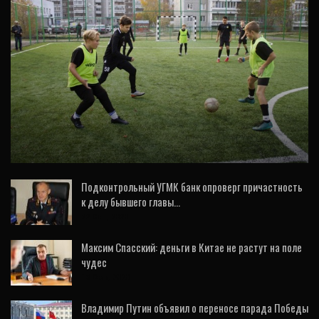
СПОРТ
Футбол в каждый двор: где
екатеринбуржцы могут сыграть в мяч
Подконтрольный УГМК банк опроверг причастность
к делу бывшего главы…
22 Сен, 2020
Максим Спасский: деньги в Китае не растут на поле
чудес
13 Фев, 2020
Владимир Путин объявил о переносе парада Победы