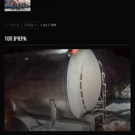
16 Апр, 2020
ПРЕД
СЛЕД
1 из 1 994
ТОП ВЧЕРА:
ВИДЕО
На Урале не знают, когда снимут запрет на
вывоз молока в другие регионы – из-за…