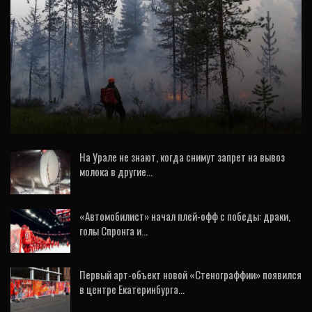
ОБЩЕСТВО
Свердловские пожарные-десантники
тушат лесные пожары на Ямале
На Урале не знают, когда снимут запрет на вывоз
молока в другие…
7 Авг, 2026
«Автомобилист» начал плей-офф с победы: драки,
голы Спронга и…
5 Авг, 2026
Первый арт-объект новой «Стенограффии» появился
в центре Екатеринбурга…
3 Авг, 2026