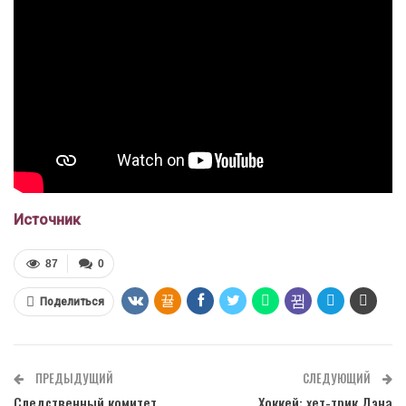
Источник
87
0
Поделиться
ПРЕДЫДУЩИЙ
СЛЕДУЮЩИЙ
Следственный комитет
Хоккей: хет-трик Дэна