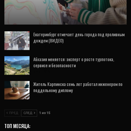
Звезды спорта создали огромную
крашенку на Пасху (ФОТО)
Екатеринбург отмечает день города под проливным
дождем (ВИДЕО)
1 Авг, 2026
Абхазия меняется: эксперт о росте турпотока,
сервисе и безопасности
6 Авг, 2026
Житель Карпинска семь лет работал инженером по
поддельному диплому
6 Авг, 2026
ПРЕД
СЛЕД
1 из 15
ТОП МЕСЯЦА: