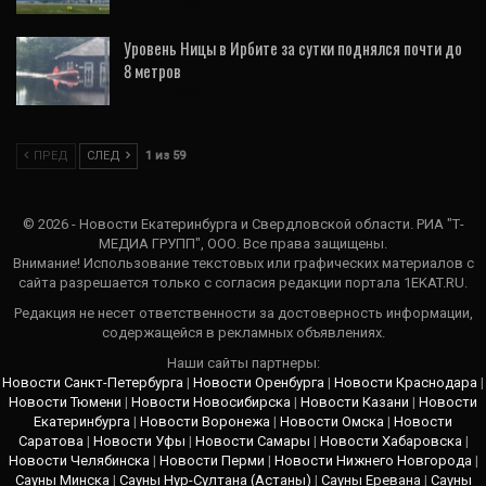
16 Июл, 2026
Уровень Ницы в Ирбите за сутки поднялся почти до
8 метров
15 Июл, 2026
ПРЕД
СЛЕД
1 из 59
© 2026 - Новости Екатеринбурга и Свердловской области. РИА "Т-
МЕДИА ГРУПП", ООО. Все права защищены.
Внимание! Использование текстовых или графических материалов с
сайта разрешается только c согласия редакции портала 1EKAT.RU.
Редакция не несет ответственности за достоверность информации,
содержащейся в рекламных объявлениях.
Наши сайты партнеры:
Новости Санкт-Петербурга
|
Новости Оренбурга
|
Новости Краснодара
|
Новости Тюмени
|
Новости Новосибирска
|
Новости Казани
|
Новости
Екатеринбурга
|
Новости Воронежа
|
Новости Омска
|
Новости
Саратова
|
Новости Уфы
|
Новости Самары
|
Новости Хабаровска
|
Новости Челябинска
|
Новости Перми
|
Новости Нижнего Новгорода
|
Сауны Минска
|
Сауны Нур-Султана (Астаны)
|
Сауны Еревана
|
Сауны