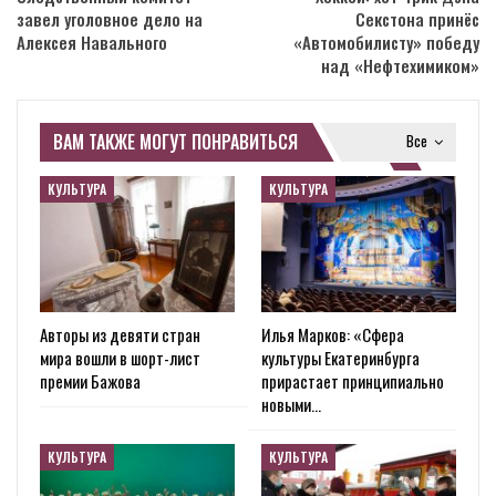
завел уголовное дело на
Секстона принёс
Алексея Навального
«Автомобилисту» победу
над «Нефтехимиком»
ВАМ ТАКЖЕ МОГУТ ПОНРАВИТЬСЯ
Все
КУЛЬТУРА
КУЛЬТУРА
Авторы из девяти стран
Илья Марков: «Сфера
мира вошли в шорт-лист
культуры Екатеринбурга
премии Бажова
прирастает принципиально
новыми…
КУЛЬТУРА
КУЛЬТУРА