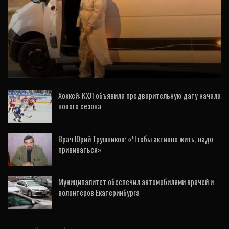
НОВОСТИ
В Екатеринбурге запустили такси для
пациентов с подозрением на коронавирус
Хоккей: КХЛ объявила предварительную дату начала
нового сезона
28 Май, 2020
Врач Юрий Трушников: «Чтобы активно жить, надо
прививаться»
27 Фев, 2021
Муниципалитет обеспечил автомобилями врачей и
волонтёров Екатеринбурга
13 Апр, 2020