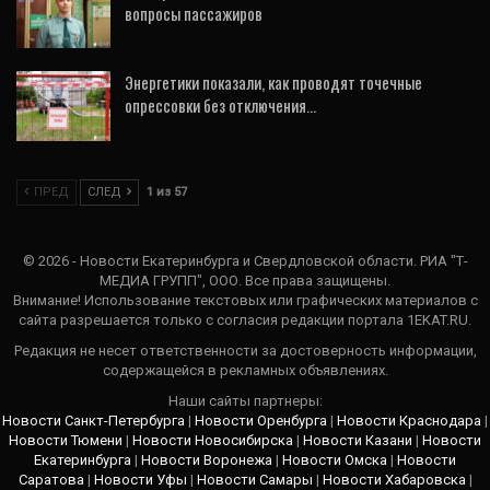
вопросы пассажиров
16 Июл, 2026
Энергетики показали, как проводят точечные
опрессовки без отключения…
23 Июл, 2026
ПРЕД
СЛЕД
1 из 57
© 2026 - Новости Екатеринбурга и Свердловской области. РИА "Т-
МЕДИА ГРУПП", ООО. Все права защищены.
Внимание! Использование текстовых или графических материалов с
сайта разрешается только c согласия редакции портала 1EKAT.RU.
Редакция не несет ответственности за достоверность информации,
содержащейся в рекламных объявлениях.
Наши сайты партнеры:
Новости Санкт-Петербурга
|
Новости Оренбурга
|
Новости Краснодара
|
Новости Тюмени
|
Новости Новосибирска
|
Новости Казани
|
Новости
Екатеринбурга
|
Новости Воронежа
|
Новости Омска
|
Новости
Саратова
|
Новости Уфы
|
Новости Самары
|
Новости Хабаровска
|