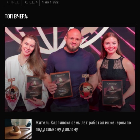
ПРЕД
СЛЕД
1 из 1 992
ТОП ВЧЕРА:
СПОРТ
Премию Минспорта РФ вручили кварталу
«Архангел Михаил», RCC Gym и «УГМК-
Арене»
Житель Карпинска семь лет работал инженером по
поддельному диплому
6 Авг, 2026