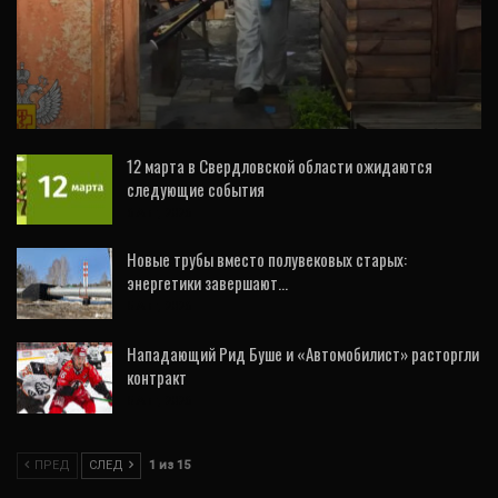
В пострадавших от наводнения районах
продезинфицировано 522 дома и 296
выгребных…
12 марта в Свердловской области ожидаются
следующие события
6 Авг, 2026
Новые трубы вместо полувековых старых:
энергетики завершают…
5 Авг, 2026
Нападающий Рид Буше и «Автомобилист» расторгли
контракт
5 Авг, 2026
ПРЕД
СЛЕД
1 из 15