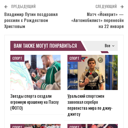
ПРЕДЫДУЩИЙ
СЛЕДУЮЩИЙ
Владимир Путин поздравил
Матч «Йокерит» —
россиян с Рождеством
«Автомобилист» перенесён
Христовым
на 22 января
ВАМ ТАКЖЕ МОГУТ ПОНРАВИТЬСЯ
Все
СПОРТ
СПОРТ
Звезды спорта создали
Уральский спортсмен
огромную крашенку на Пасху
завоевал серебро
(ФОТО)
первенства мира по джиу-
джитсу
СПОРТ
СПОРТ