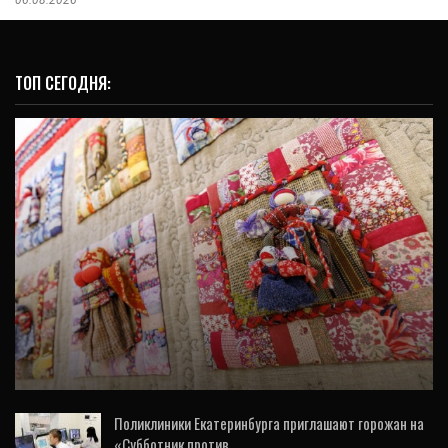
ТОП СЕГОДНЯ:
КУЛЬТУРА
Где в Екатеринбурге живёт народное
искусство? Пресс-тур проехался по
адресам
Поликлиники Екатеринбурга приглашают горожан на
«Субботник против…