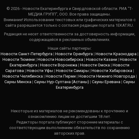
© 2026 - Новости Екатеринбурга и Свердловской области. РИА "Т-
МЕДИА ГРУПП", ООО. Все права защищены.
Внимание! Использование текстовых или графических материалов с
сайта разрешается только c согласия редакции портала 1EKAT.RU.
Редакция не несет ответственности за достоверность информации,
содержащейся в рекламных объявлениях.
Наши сайты партнеры:
Новости Санкт-Петербурга
|
Новости Оренбурга
|
Новости Краснодара
|
Новости Тюмени
|
Новости Новосибирска
|
Новости Казани
|
Новости
Екатеринбурга
|
Новости Воронежа
|
Новости Омска
|
Новости
Саратова
|
Новости Уфы
|
Новости Самары
|
Новости Хабаровска
|
Новости Челябинска
|
Новости Перми
|
Новости Нижнего Новгорода
|
Сауны Минска
|
Сауны Нур-Султана (Астаны)
|
Сауны Еревана
|
Сауны
Екатеринбурга
Некоторые из материалов не рекомендованы к прочтению и
ознакомлению лицам не достигшим 18 лет.
Редакторы портала публикуют сторонние материалы с
соответствующим выполнением обязательств по сохранению
авторских прав.