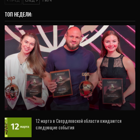
ПРЕД
СЛЕД
1 из 4
ТОП НЕДЕЛИ:
СПОРТ
Премию Минспорта РФ вручили кварталу
«Архангел Михаил», RCC Gym и «УГМК-
Арене»
12 марта в Свердловской области ожидаются
следующие события
6 Авг, 2026