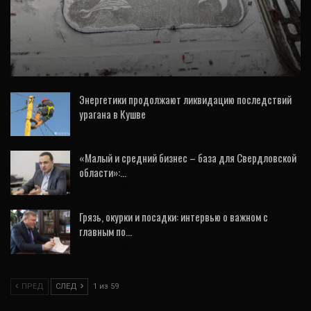
«В этом и есть прелесть – в моменте».
Интервью с художником, чьи картины
живут…
Энергетики продолжают ликвидацию последствий
урагана в Кушве
18 Июл, 2026
«Малый и средний бизнес – база для Свердловской
области»:…
24 Июл, 2026
Грязь, окурки и посадки: интервью о важном с
главным по…
25 Июл, 2026
ПРЕД
СЛЕД
1 из 59