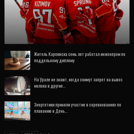
ВИДЕО
Седьмая победа «Автомобилиста» подряд:
обыграли «Локомотив» в день рождения
«УГМК…
Житель Карпинска семь лет работал инженером по
поддельному диплому
6 Авг, 2026
На Урале не знают, когда снимут запрет на вывоз
молока в другие…
7 Авг, 2026
Энергетики приняли участие в соревнованиях по
плаванию в День…
6 Авг, 2026