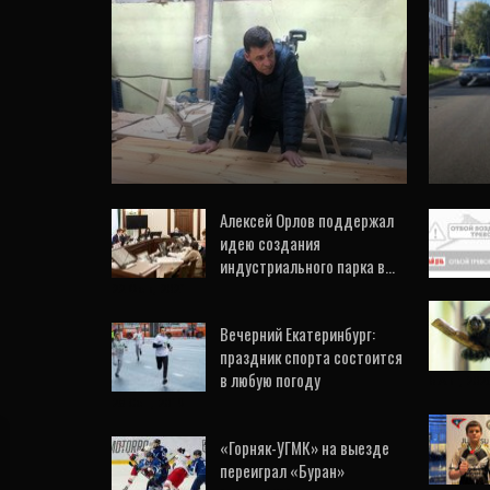
Куйвашев исполнил
желание мамы с
помощью 120-летних
а
досок. ФОТО
сби
10 Ноя, 2019
0
Алексей Орлов поддержал
идею создания
индустриального парка в…
22 Фев, 2021
Вечерний Екатеринбург:
праздник спорта состоится
в любую погоду
5 Авг, 202
28 Сен, 2019
«Горняк-УГМК» на выезде
переиграл «Буран»