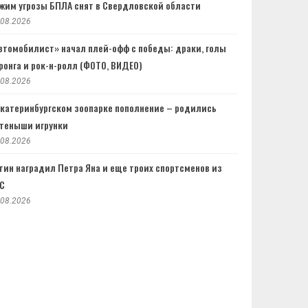
жим угрозы БПЛА снят в Свердловской области
.08.2026
втомобилист» начал плей-офф с победы: драки, голы
ронга и рок-н-ролл (ФОТО, ВИДЕО)
.08.2026
Екатеринбургском зоопарке пополнение – родились
теныши игрунки
.08.2026
тин наградил Петра Яна и еще троих спортсменов из
C
.08.2026