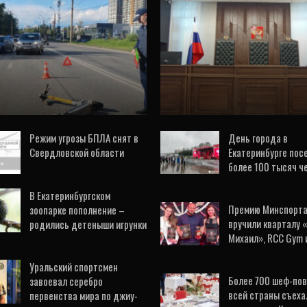
ОБЩЕСТВО
«Третий год пытаю
В Екатеринбурге
добиться правды»: д
втомобиль насмерть
Игоря Дубровина
л самокатчика (ФОТО)
рассматривается 
5 Авг, 2026
1 Авг, 2026
Режим угрозы БПЛА снят в
День города в
Свердловской области
Екатеринбурге пос
более 100 тысяч ч
5 Авг, 2026
3 Авг, 2026
В Екатеринбургском
Премию Минспорт
зоопарке пополнение –
вручили кварталу 
родились детеныши игрунки
Михаил», RCC Gym 
6
5 Авг, 2026
Уральский спортсмен
Более 700 шеф-пов
завоевал серебро
всей страны съеха
первенства мира по джиу-