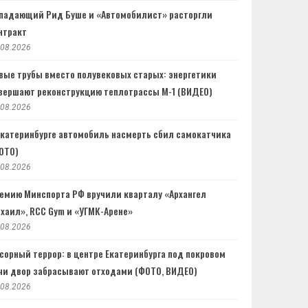
падающий Рид Буше и «Автомобилист» расторгли
нтракт
.08.2026
вые трубы вместо полувековых старых: энергетики
вершают реконструкцию теплотрассы М-1 (ВИДЕО)
.08.2026
Екатеринбурге автомобиль насмерть сбил самокатчика
ОТО)
.08.2026
емию Минспорта РФ вручили кварталу «Архангел
хаил», RCC Gym и «УГМК-Арене»
.08.2026
сорный террор: в центре Екатеринбурга под покровом
чи двор забрасывают отходами (ФОТО, ВИДЕО)
.08.2026