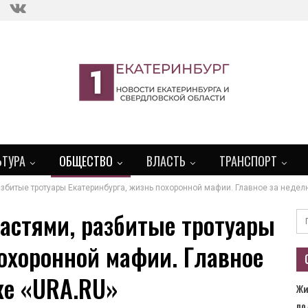
ЬТУРА
ОБЩЕСТВО
ВЛАСТЬ
ТРАНСПОРТ
збитые тротуары Екатеринбурга, жизнь похоронной мафии. Главное за недел
астями, разбитые тротуары
похоронной мафии. Главное
ке «URA.RU»
Жи
по