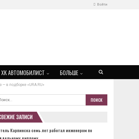
Войти
ХК АВТОМОБИЛИСТ
БОЛЬШЕ
ю — в подборке «URA.RU»
СВЕЖИЕ ЗАПИСИ
тель Карпинска семь лет работал инженером по
ддельному диплому