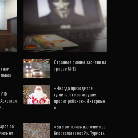
сь
Число
ело
кибермошенничеств в
Свердловской области
в…
выросло на 20%
4 Авг, 2026
Странное сияние засняли на
етили
трассе М-12
еловек
27 Июл, 2026
«Иногда приходится
а РФ
гуглить, что за игрушку
«Архангел
просит ребенок». Интервью
и…
с…
16 Июл, 2026
аров со
«Еще остались иллюзии про
лись на
биоразлагаемое?». Туристы