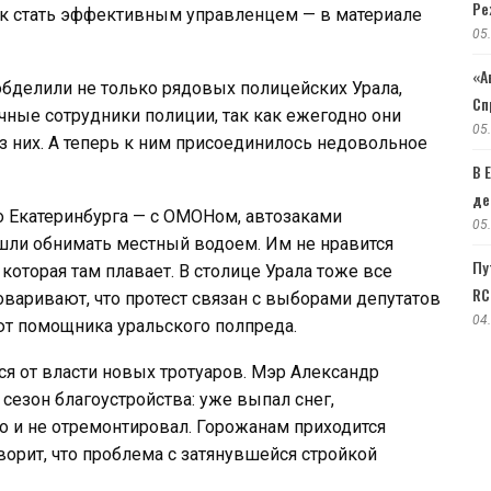
Ре
как стать эффективным управленцем — в материале
05
«А
бделили не только рядовых полицейских Урала,
Сп
чные сотрудники полиции, так как ежегодно они
05
ез них. А теперь к ним присоединилось недовольное
В 
де
о Екатеринбурга — с ОМОНом, автозаками
05
шли обнимать местный водоем. Им не нравится
Пу
которая там плавает. В столице Урала тоже все
RC
оваривают, что протест связан с выборами депутатов
04
ют помощника уральского полпреда.
ся от власти новых тротуаров. Мэр Александр
сезон благоустройства: уже выпал снег,
о и не отремонтировал. Горожанам приходится
оворит, что проблема с затянувшейся стройкой