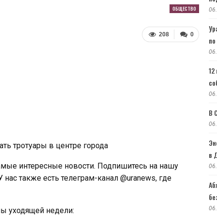
ОБЩЕСТВО
06
Ур
208
0
по
06
12
со
06
В 
06
Эн
ать тротуары в центре города
в 
амые интересные новости. Подпишитесь на нашу
06
У нас также есть телеграм-канал @uranews, где
Аб
бе
06
мы уходящей недели: