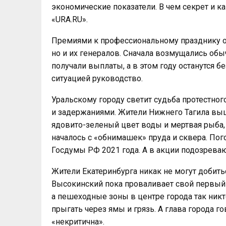
экономические показатели. В чем секрет и 
«URA.RU».
Премиями к профессиональному празднику о
но и их генералов. Сначала возмущались обы
получали выплаты, а в этом году останутся б
ситуацией руководство.
Уральскому городу светит судьба протестног
и задержаниями. Жители Нижнего Тагила вы
ядовито-зеленый цвет воды и мертвая рыба, 
началось с «обнимашек» пруда и сквера. Пог
Госдумы РФ 2021 года. А в акции подозрева
Жители Екатеринбурга никак не могут добить
Высокинский пока проваливает свой первый 
а пешеходные зоны в центре города так никт
прыгать через ямы и грязь. А глава города г
«некритична».