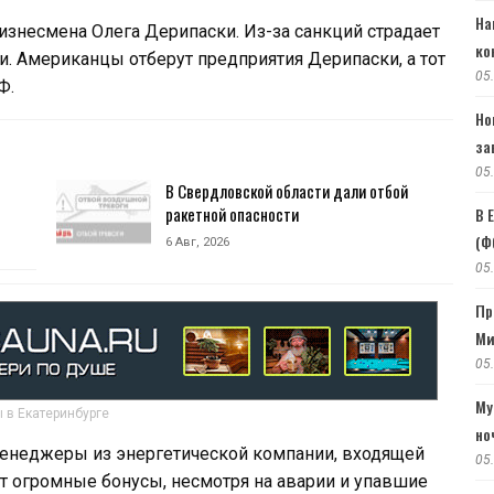
На
изнесмена Олега Дерипаски. Из-за санкций страдает
ко
и. Американцы отберут предприятия Дерипаски, а тот
05
Ф.
Но
за
05
В Свердловской области дали отбой
ракетной опасности
В 
(Ф
6 Авг, 2026
05
Пр
Ми
05
Му
 в Екатеринбурге
но
менеджеры из энергетической компании, входящей
05
ят огромные бонусы, несмотря на аварии и упавшие