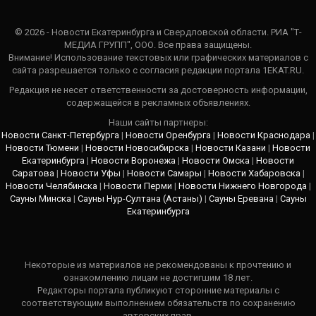
© 2026 - Новости Екатеринбурга и Свердловской области. РИА "Т-
МЕДИА ГРУПП", ООО. Все права защищены.
Внимание! Использование текстовых или графических материалов с
сайта разрешается только c согласия редакции портала 1EKAT.RU.
Редакция не несет ответственности за достоверность информации,
содержащейся в рекламных объявлениях.
Наши сайты партнеры:
Новости Санкт-Петербурга
|
Новости Оренбурга
|
Новости Краснодара
|
Новости Тюмени
|
Новости Новосибирска
|
Новости Казани
|
Новости
Екатеринбурга
|
Новости Воронежа
|
Новости Омска
|
Новости
Саратова
|
Новости Уфы
|
Новости Самары
|
Новости Хабаровска
|
Новости Челябинска
|
Новости Перми
|
Новости Нижнего Новгорода
|
Сауны Минска
|
Сауны Нур-Султана (Астаны)
|
Сауны Еревана
|
Сауны
Екатеринбурга
Некоторые из материалов не рекомендованы к прочтению и
ознакомлению лицам не достигшим 18 лет.
Редакторы портала публикуют сторонние материалы с
соответствующим выполнением обязательств по сохранению
авторских прав.