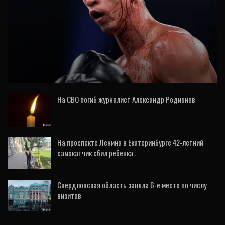
СПОРТ
Силягин уступил Иглесиасу в поединке за
титулы чемпиона мира IBF и IBO
На СВО погиб журналист Александр Родионов
8 Авг, 2026
На проспекте Ленина в Екатеринбурге 42-летний
самокатчик сбил ребенка…
8 Авг, 2026
Свердловская область заняла 6-е место по числу
визитов
7 Авг, 2026