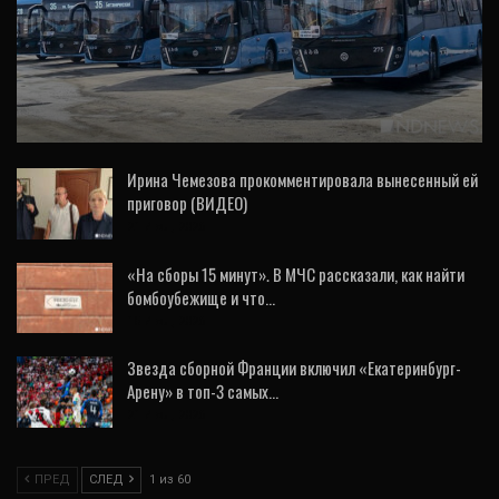
ВИДЕО
Троллейбусный парк Екатеринбурга
обновился на 100% (ВИДЕО)
Ирина Чемезова прокомментировала вынесенный ей
приговор (ВИДЕО)
21 Июл, 2026
«На сборы 15 минут». В МЧС рассказали, как найти
бомбоубежище и что…
15 Июл, 2026
Звезда сборной Франции включил «Екатеринбург-
Арену» в топ-3 самых…
21 Июл, 2026
ПРЕД
СЛЕД
1 из 60