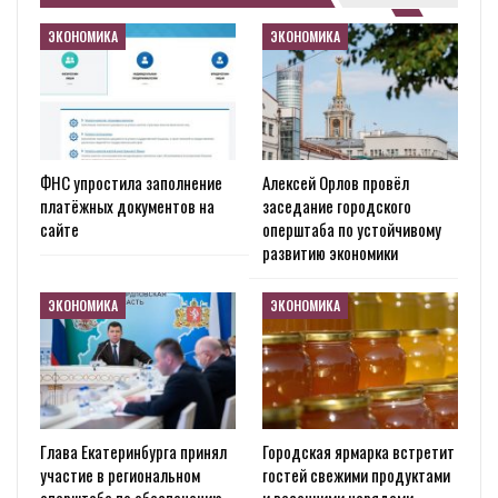
ЭКОНОМИКА
ЭКОНОМИКА
ФНС упростила заполнение
Алексей Орлов провёл
платёжных документов на
заседание городского
сайте
оперштаба по устойчивому
развитию экономики
ЭКОНОМИКА
ЭКОНОМИКА
Глава Екатеринбурга принял
Городская ярмарка встретит
участие в региональном
гостей свежими продуктами
оперштабе по обеспечению…
и весенними нарядами