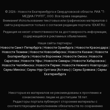
© 2026 - Новости Екатеринбурга и Свердловской области. РИА "Т-
МЕДИА ГРУПП", ООО. Все права защищены.
Внимание! Использование текстовых или графических материалов с
сайта разрешается только c согласия редакции портала 1EKAT.RU.
Редакция не несет ответственности за достоверность информации,
содержащейся в рекламных объявлениях.
Наши сайты партнеры:
Новости Санкт-Петербурга
|
Новости Оренбурга
|
Новости Краснодара
|
Новости Тюмени
|
Новости Новосибирска
|
Новости Казани
|
Новости
Екатеринбурга
|
Новости Воронежа
|
Новости Омска
|
Новости
Саратова
|
Новости Уфы
|
Новости Самары
|
Новости Хабаровска
|
Новости Челябинска
|
Новости Перми
|
Новости Нижнего Новгорода
|
Сауны Минска
|
Сауны Нур-Султана (Астаны)
|
Сауны Еревана
|
Сауны
Екатеринбурга
Некоторые из материалов не рекомендованы к прочтению и
ознакомлению лицам не достигшим 18 лет.
Редакторы портала публикуют сторонние материалы с
соответствующим выполнением обязательств по сохранению