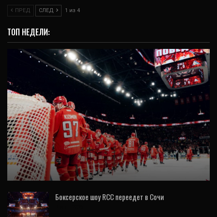
ПРЕД
СЛЕД
1 из 4
ТОП НЕДЕЛИ:
ВИДЕО
«Автомобилист» начал плей-офф с
победы: драки, голы Спронга и рок-н-ролл
(ФОТО,…
Боксерское шоу RCC переедет в Сочи
7 Авг, 2026