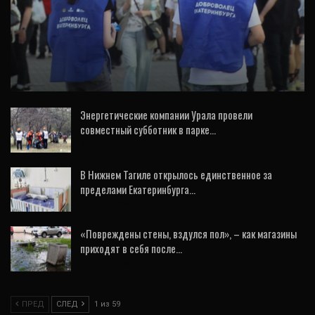
ВИДЕО
Екатеринбуржцев зовут голосовать за
парки (ФОТО, ВИДЕО)
Энергетические компании Урала провели
совместный субботник в парке…
30 Июл, 2026
В Нижнем Тагиле открылось единственное за
пределами Екатеринбурга…
22 Июл, 2026
«Повреждены стены, вздулся пол», – как магазины
приходят в себя после…
16 Июл, 2026
ПРЕД
СЛЕД
1 из 59