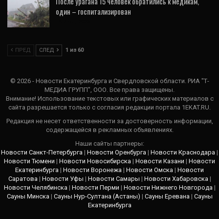
После урагана 15 человек обратились к медикам,
один – госпитализирован
19 Июл, 2026
ПРЕД
СЛЕД
1 из 60
© 2026 - Новости Екатеринбурга и Свердловской области. РИА "Т-
МЕДИА ГРУПП", ООО. Все права защищены.
Внимание! Использование текстовых или графических материалов с
сайта разрешается только c согласия редакции портала 1EKAT.RU.
Редакция не несет ответственности за достоверность информации,
содержащейся в рекламных объявлениях.
Наши сайты партнеры:
Новости Санкт-Петербурга
|
Новости Оренбурга
|
Новости Краснодара
|
Новости Тюмени
|
Новости Новосибирска
|
Новости Казани
|
Новости
Екатеринбурга
|
Новости Воронежа
|
Новости Омска
|
Новости
Саратова
|
Новости Уфы
|
Новости Самары
|
Новости Хабаровска
|
Новости Челябинска
|
Новости Перми
|
Новости Нижнего Новгорода
|
Сауны Минска
|
Сауны Нур-Султана (Астаны)
|
Сауны Еревана
|
Сауны
Екатеринбурга