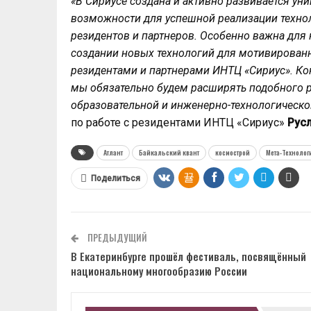
«В Сириусе создана и активно развивается у
возможности для успешной реализации технол
резидентов и партнеров. Особенно важна для
создании новых технологий для мотивированн
резидентами и партнерами ИНТЦ «Сириус». Ко
мы обязательно будем расширять подобного р
образовательной и инженерно-технологическо
по работе с резидентами ИНТЦ «Сириус»
Русл
Атлант
Байкальский квант
космострой
Мета-Технолог
Поделиться
ПРЕДЫДУЩИЙ
В Екатеринбурге прошёл фестиваль, посвящённый
национальному многообразию России