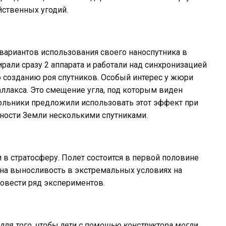
йственных угодий.
 вариантов использования своего наноспутника в
ирали сразу 2 аппарата и работали над синхронизацией
о созданию роя спутников. Особый интерес у жюри
ллакса. Это смещение угла, под которым виден
ольники предложили использовать этот эффект при
ности Земли несколькими спутниками.
 в стратосферу. Полет состоится в первой половине
 на выносливость в экстремальных условиях на
ровести ряд экспериментов.
для того, чтобы дети с помощью конструктора могли