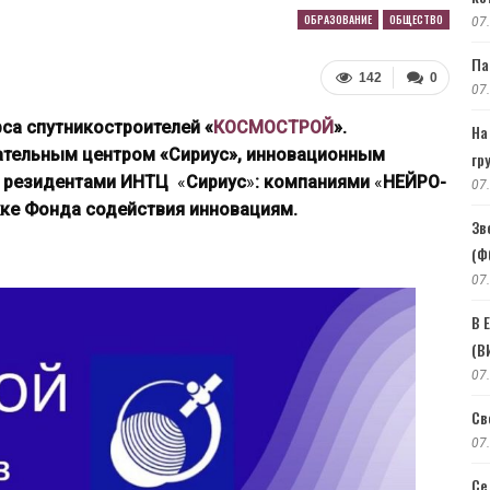
ОБРАЗОВАНИЕ
ОБЩЕСТВО
07
Па
142
0
07
са спутникостроителей «
КОСМОСТРОЙ
».
На
ательным центром «Сириус», инновационным
гр
, резидентами ИНТЦ
«
Сириус
»
: компаниями
«
НЕЙРО-
07
ке Фонда содействия инновациям.
Зв
(Ф
07
В 
(В
07
Св
07
Се