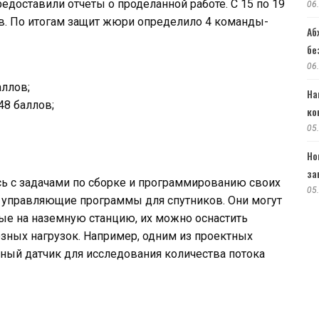
едоставили отчеты о проделанной работе. С 15 по 19
06
в. По итогам защит жюри определило 4 команды-
Аб
бе
06
аллов;
На
48 баллов;
ко
05
Но
за
сь с задачами по сборке и программированию своих
05
и управляющие программы для спутников. Они могут
ные на наземную станцию, их можно оснастить
зных нагрузок. Например, одним из проектных
ный датчик для исследования количества потока