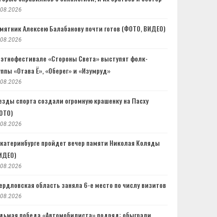
.08.2026
мятник Алексею Балабанову почти готов (ФОТО, ВИДЕО)
.08.2026
 этнофестивале «Стороны Света» выступят фолк-
уппы «Отава Ё», «Оберег» и «Изумруд»
.08.2026
езды спорта создали огромную крашенку на Пасху
ОТО)
.08.2026
Екатеринбурге пройдет вечер памяти Николая Коляды
ИДЕО)
.08.2026
ердловская область заняла 6-е место по числу визитов
.08.2026
дьмая победа «Автомобилиста» подряд: обыграли