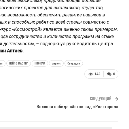
никальная экосистема, представляющая большие
огических проектов для школьников, студентов,
 нас возможность обеспечить развитие навыков в
ых и способных ребят со всей страны совместно с
нкурс «Космострой» является именно таким примером,
ода сотрудничество и количество программ на стыке
й деятельности»
,
–
подчеркнул руководитель центра
ан Алтаев.
ии
НЕЙРО-МАСТЕР
НПО КАМ
сириус
Спорадик
142
0
СЛЕДУЮЩИЙ
Волевая победа «Авто» над «Реактором»