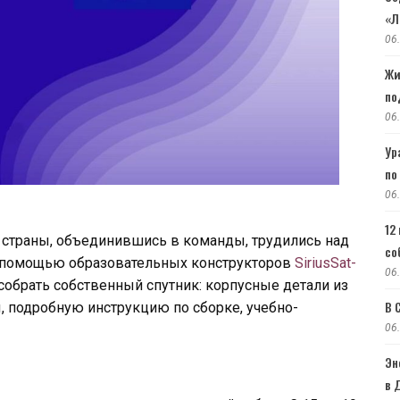
«Л
06
Жи
по
06
Ур
по
06
12
 страны, объединившись в команды, трудились над
со
 с помощью образовательных конструкторов
SiriusSat-
06
собрать собственный спутник: корпусные детали из
В 
 подробную инструкцию по сборке, учебно-
06
Эн
в 