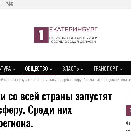
ь
ЬТУРА
ОБЩЕСТВО
ВЛАСТЬ
ТРАНСПОРТ
й страны запустят свои спутники в стратосферу. Среди них представители н
 со всей страны запустят
сферу. Среди них
региона.
Ст
ко