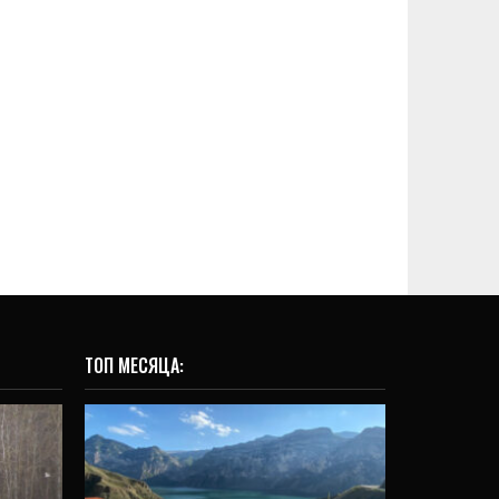
ТОП МЕСЯЦА:
ОБЩЕСТВО
о:
Абхазия меняется:
 как
эксперт о росте