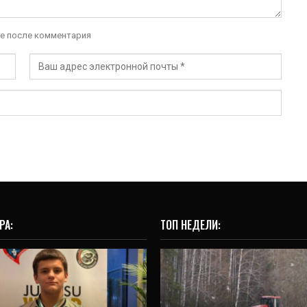
е после комментария
РА:
ТОП НЕДЕЛИ:
СПОРТ
ИНТЕРВЬЮ
ральский спортсмен
Василий Мельниченк
завоевал серебро
«30% таких хозяйств,