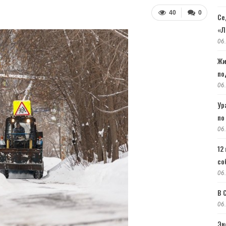
40
0
Се
«Л
06
Жи
по
06
Ур
по
06
12
со
06
В 
06
Эн