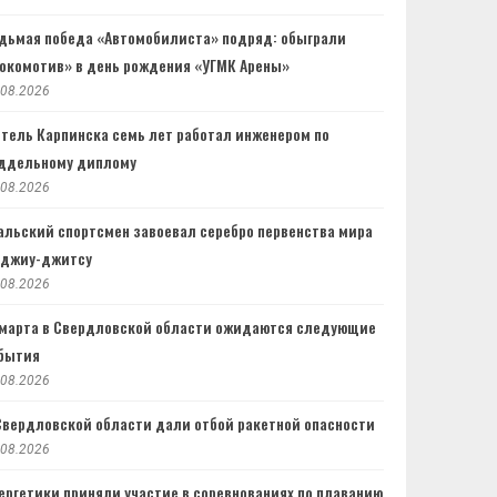
дьмая победа «Автомобилиста» подряд: обыграли
окомотив» в день рождения «УГМК Арены»
.08.2026
тель Карпинска семь лет работал инженером по
ддельному диплому
.08.2026
альский спортсмен завоевал серебро первенства мира
 джиу-джитсу
.08.2026
 марта в Свердловской области ожидаются следующие
бытия
.08.2026
Свердловской области дали отбой ракетной опасности
.08.2026
ергетики приняли участие в соревнованиях по плаванию