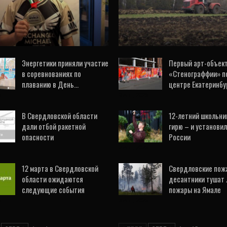
венства мира по джиу-
мое, не готовы к
джитсу
посевной»
6 Авг, 2026
2 Авг, 2026
Энергетики приняли участие
Первый арт-объект
в соревнованиях по
«Стенограффии» п
плаванию в День…
центре Екатеринбу
6
3 Авг, 2026
В Свердловской области
12-летний школьни
дали отбой ракетной
гирю – и установи
опасности
России
6
2 Авг, 2026
12 марта в Свердловской
Свердловские пож
области ожидаются
десантники тушат
следующие события
пожары на Ямале
6
3 Авг, 2026