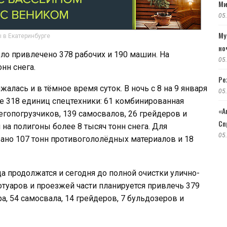
Ми
05
Му
 в Екатеринбурге
но
ло привлечено 378 рабочих и 190 машин. На
05
нн снега.
Ре
жалась и в тёмное время суток. В ночь с 8 на 9 января
05
же 318 единиц спецтехники: 61 комбинированная
«А
егопогрузчиков, 139 самосвалов, 26 грейдеров и
Сп
 на полигоны более 8 тысяч тонн снега. Для
05
вано 107 тонн противогололёдных материалов и 18
 продолжатся и сегодня до полной очистки улично-
отуаров и проезжей части планируется привлечь 379
а, 54 самосвала, 14 грейдеров, 7 бульдозеров и