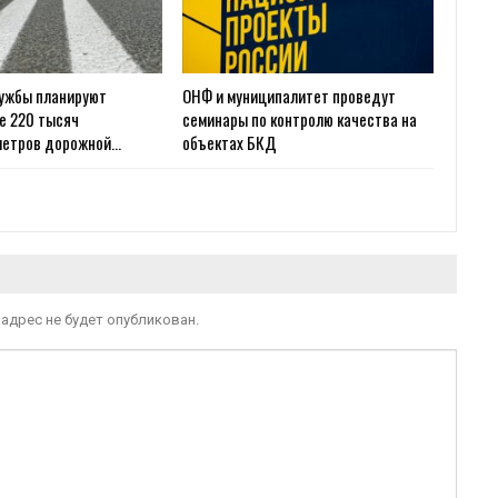
лужбы планируют
ОНФ и муниципалитет проведут
е 220 тысяч
семинары по контролю качества на
метров дорожной…
объектах БКД
адрес не будет опубликован.