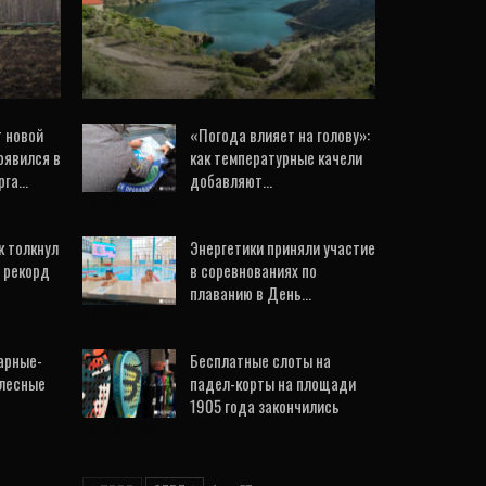
турпотока, сервисе и
безопасности
6 Авг, 2026
 новой
«Погода влияет на голову»:
оявился в
как температурные качели
рга…
добавляют…
18 Июл, 2026
к толкнул
Энергетики приняли участие
л рекорд
в соревнованиях по
плаванию в День…
6 Авг, 2026
арные-
Бесплатные слоты на
 лесные
падел-корты на площади
1905 года закончились
29 Июл, 2026