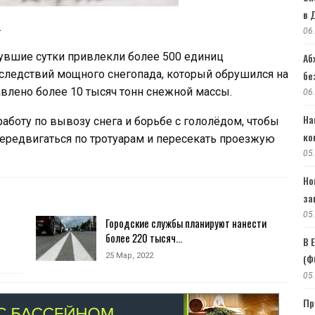
в 
.
06
вшие сутки привлекли более 500 единиц
Аб
оследствий мощного снегопада, который обрушился на
бе
авлено более 10 тысяч тонн снежной массы.
06
На
аботу по вывозу снега и борьбе с гололёдом, чтобы
ко
передвигаться по тротуарам и пересекать проезжую
05
Но
за
05
Городские службы планируют нанести
более 220 тысяч…
В 
25 Мар, 2022
(Ф
05
Пр