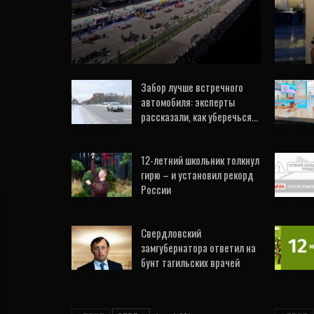
Гран-при России с 2023
пер
года
27 Июн, 2021
0
Забор лучше встречного
автомобиля: эксперты
рассказали, как уберечься…
27 Фев, 2022
6 Авг, 202
12-летний школьник толкнул
гирю – и установил рекорд
России
2 Авг, 2026
6 Авг, 202
Свердловский
замгубернатора ответил на
бунт тагильских врачей
28 Ноя, 2020
6 Авг, 202