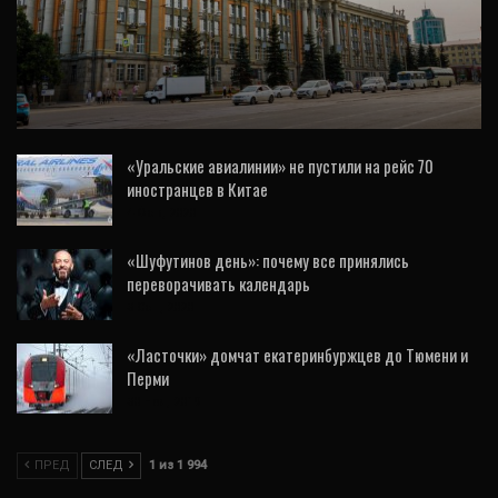
ЭКОНОМИКА
Власти Екатеринбурга разработали
стратегию развития районов. Видеозапись
«Уральские авиалинии» не пустили на рейс 70
иностранцев в Китае
4 Фев, 2020
«Шуфутинов день»: почему все принялись
переворачивать календарь
3 Сен, 2020
«Ласточки» домчат екатеринбуржцев до Тюмени и
Перми
30 Ноя, 2019
ПРЕД
СЛЕД
1 из 1 994