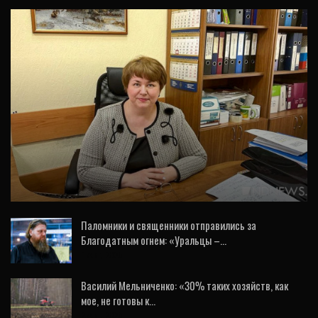
ИНТЕРВЬЮ
Патриотизм и финансы с 1 класса: в
минобразования рассказали, что
изменится в…
Паломники и священники отправились за
Благодатным огнем: «Уральцы –…
1 Авг, 2026
Василий Мельниченко: «30% таких хозяйств, как
мое, не готовы к…
2 Авг, 2026