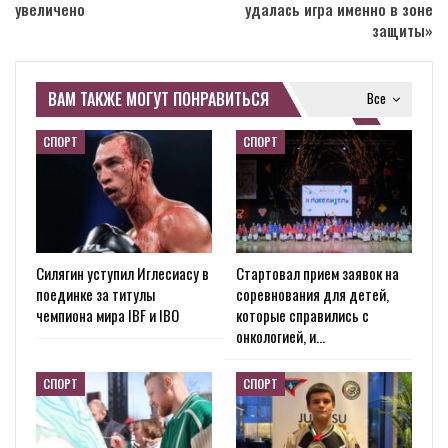
увеличено
удалась игра именно в зоне
защиты»
ВАМ ТАКЖЕ МОГУТ ПОНРАВИТЬСЯ
Все
СПОРТ
СПОРТ
Силягин уступил Иглесиасу в
Стартовал прием заявок на
поединке за титулы
соревнования для детей,
чемпиона мира IBF и IBO
которые справились с
онкологией, и…
СПОРТ
СПОРТ