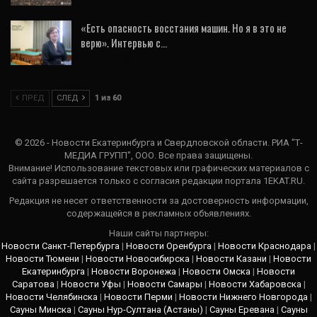
«Есть опасность восстания машин. Но я в это не
верю». Интервью с…
25 Июл, 2026
ПРЕД
СЛЕД
1 из 60
© 2026 - Новости Екатеринбурга и Свердловской области. РИА "Т-
МЕДИА ГРУПП", ООО. Все права защищены.
Внимание! Использование текстовых или графических материалов с
сайта разрешается только c согласия редакции портала 1EKAT.RU.
Редакция не несет ответственности за достоверность информации,
содержащейся в рекламных объявлениях.
Наши сайты партнеры:
Новости Санкт-Петербурга
|
Новости Оренбурга
|
Новости Краснодара
|
Новости Тюмени
|
Новости Новосибирска
|
Новости Казани
|
Новости
Екатеринбурга
|
Новости Воронежа
|
Новости Омска
|
Новости
Саратова
|
Новости Уфы
|
Новости Самары
|
Новости Хабаровска
|
Новости Челябинска
|
Новости Перми
|
Новости Нижнего Новгорода
|
Сауны Минска
|
Сауны Нур-Султана (Астаны)
|
Сауны Еревана
|
Сауны