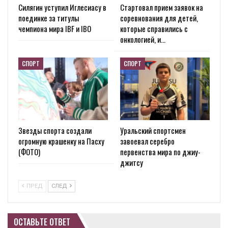
Силягин уступил Иглесиасу в
Стартовал прием заявок на
поединке за титулы
соревнования для детей,
чемпиона мира IBF и IBO
которые справились с
онкологией, и…
СПОРТ
СПОРТ
Звезды спорта создали
Уральский спортсмен
огромную крашенку на Пасху
завоевал серебро
(ФОТО)
первенства мира по джиу-
джитсу
ПРЕД
СЛЕД
ОСТАВЬТЕ ОТВЕТ