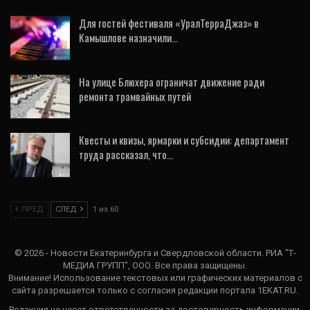
Для гостей фестиваля «УралТерраДжаз» в
Камышлове назначили…
4 Авг, 2026
На улице Блюхера ограничат движение ради
ремонта трамвайных путей
24 Июл, 2026
Квесты и квизы, ярмарки и субсидии: департамент
труда рассказал, что…
20 Июл, 2026
ПРЕД
СЛЕД
1 из 60
© 2026 - Новости Екатеринбурга и Свердловской области. РИА "Т-
МЕДИА ГРУПП", ООО. Все права защищены.
Внимание! Использование текстовых или графических материалов с
сайта разрешается только c согласия редакции портала 1EKAT.RU.
Редакция не несет ответственности за достоверность информации,