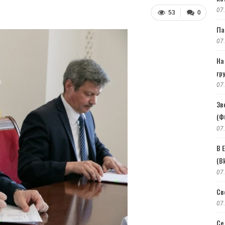
07
53
0
Па
07
На
гр
07
Зв
(Ф
07
В 
(В
07
Св
07
Се