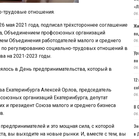
«Л
о-трудовые отношения.
06
 26 мая 2021 года, подписал трёхстороннее соглашение
Жи
га, Объединением профсоюзных организаций
по
ием Объединения работодателей малого и среднего
06
 по регулированию социально-трудовых отношений в
Ур
ва на 2021-2023 годы.
по
06
оялось в День предпринимательства, который в
12
со
ва Екатеринбурга Алексей Орлов, председатель
06
союзных организаций Екатеринбурга, депутат
х и президент Союза малого и среднего бизнеса
В 
в.
06
Эн
 предпринимателей и это мощная сила, с которой
в 
ста, вы выходите на новые рынки. И, вместе с тем, вы