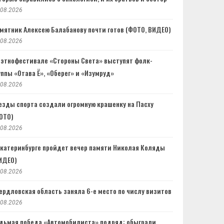
.08.2026
мятник Алексею Балабанову почти готов (ФОТО, ВИДЕО)
.08.2026
 этнофестивале «Стороны Света» выступят фолк-
уппы «Отава Ё», «Оберег» и «Изумруд»
.08.2026
езды спорта создали огромную крашенку на Пасху
ОТО)
.08.2026
Екатеринбурге пройдет вечер памяти Николая Коляды
ИДЕО)
.08.2026
ердловская область заняла 6-е место по числу визитов
.08.2026
дьмая победа «Автомобилиста» подряд: обыграли