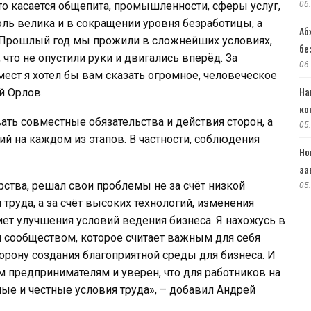
о касается общепита, промышленности, сферы услуг,
06
ль велика и в сокращении уровня безработицы, а
Аб
 Прошлый год мы прожили в сложнейших условиях,
бе
что не опустили руки и двигались вперёд. За
06
мест я хотел бы вам сказать огромное, человеческое
На
й Орлов.
ко
ть совместные обязательства и действия сторон, а
05
 на каждом из этапов. В частности, соблюдения
Но
за
рства, решал свои проблемы не за счёт низкой
05
труда, а за счёт высоких технологий, изменения
мет улучшения условий ведения бизнеса. Я нахожусь в
 сообществом, которое считает важным для себя
орону создания благоприятной среды для бизнеса. И
м предпринимателям и уверен, что для работников на
е и честные условия труда», – добавил Андрей