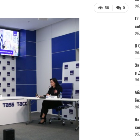
06
56
0
12
со
06
В 
06
Эн
в 
06
Аб
бе
06
На
ко
05