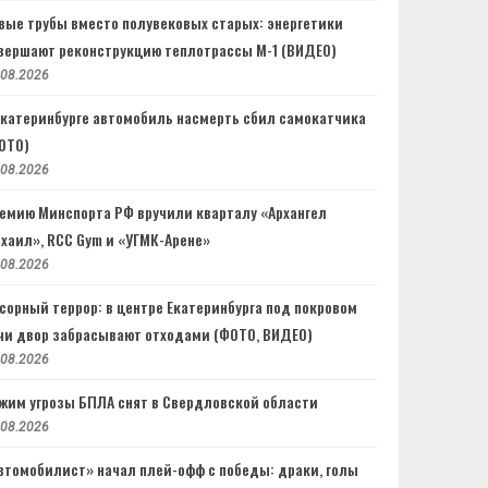
вые трубы вместо полувековых старых: энергетики
вершают реконструкцию теплотрассы М-1 (ВИДЕО)
.08.2026
Екатеринбурге автомобиль насмерть сбил самокатчика
ОТО)
.08.2026
емию Минспорта РФ вручили кварталу «Архангел
хаил», RCC Gym и «УГМК-Арене»
.08.2026
сорный террор: в центре Екатеринбурга под покровом
чи двор забрасывают отходами (ФОТО, ВИДЕО)
.08.2026
жим угрозы БПЛА снят в Свердловской области
.08.2026
втомобилист» начал плей-офф с победы: драки, голы