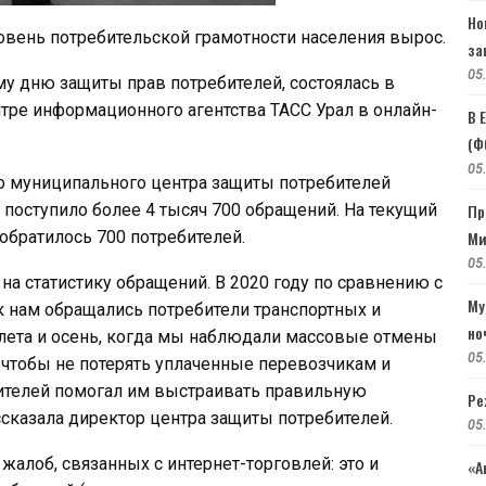
Но
овень потребительской грамотности населения вырос.
за
05
у дню защиты прав потребителей, состоялась в
ентре информационного агентства ТАСС Урал в онлайн-
В 
(Ф
05
о муниципального центра защиты потребителей
 поступило более 4 тысяч 700 обращений. На текущий
Пр
обратилось 700 потребителей.
Ми
05
на статистику обращений. В 2020 году по сравнению с
Му
 нам обращались потребители транспортных и
но
 лета и осень, когда мы наблюдали массовые отмены
05
ь, чтобы не потерять уплаченные перевозчикам и
бителей помогал им выстраивать правильную
Ре
сказала директор центра защиты потребителей.
05
 жалоб, связанных с интернет-торговлей: это и
«А