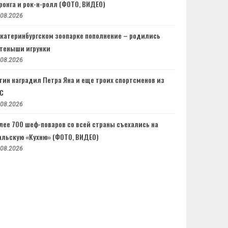
ронга и рок-н-ролл (ФОТО, ВИДЕО)
.08.2026
Екатеринбургском зоопарке пополнение – родились
теныши игрунки
.08.2026
тин наградил Петра Яна и еще троих спортсменов из
C
.08.2026
лее 700 шеф-поваров со всей страны съехались на
альскую «Кухню» (ФОТО, ВИДЕО)
.08.2026