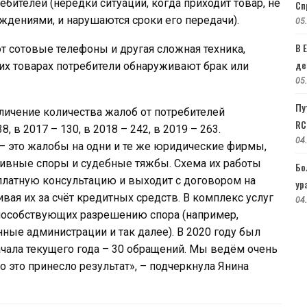
бителей (нередки ситуации, когда приходит товар, не
Сп
ждениями, и нарушаются сроки его передачи).
05
В 
 сотовые телефоны и другая сложная техника,
де
тих товарах потребители обнаруживают брак или
05
Пу
личение количества жалоб от потребителей
RC
, в 2017 – 130, в 2018 – 242, в 2019 – 263.
04
 – это жалобы на одни и те же юридические фирмы,
тивные споры и судебные тяжбы. Схема их работы
Бо
сплатную консультацию и выходит с договором на
ур
вая их за счёт кредитных средств. В комплекс услуг
04
способствующих разрешению спора (например,
ные администрации и так далее). В 2020 году был
начала текущего года – 30 обращений. Мы ведём очень
о это принесло результат», – подчеркнула Янина