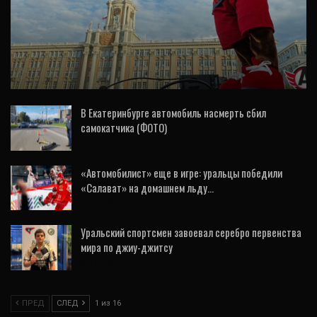
СПОРТ
Как изменится «Автомобилист» в новом
сезоне – ответы руководства клуба
В Екатеринбурге автомобиль насмерть сбил
самокатчика (ФОТО)
5 Авг, 2026
«Автомобилист» еще в игре: уральцы победили
«Салават» на домашнем льду…
4 Авг, 2026
Уральский спортсмен завоевал серебро первенства
мира по джиу-джитсу
6 Авг, 2026
ПРЕД
СЛЕД
1 из 16