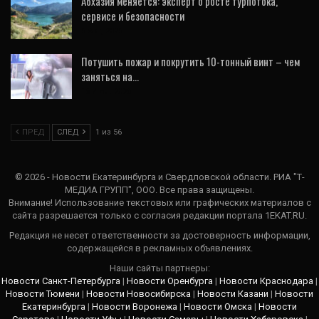
Абхазия меняется: эксперт о росте турпотока,
сервисе и безопасности
6 Авг, 2026
Потушить пожар и покрутить 10-тонный винт – чем
заняться на…
16 Июл, 2026
ПРЕД
СЛЕД
1 из 56
© 2026 - Новости Екатеринбурга и Свердловской области. РИА "Т-
МЕДИА ГРУПП", ООО. Все права защищены.
Внимание! Использование текстовых или графических материалов с
сайта разрешается только c согласия редакции портала 1EKAT.RU.
Редакция не несет ответственности за достоверность информации,
содержащейся в рекламных объявлениях.
Наши сайты партнеры:
Новости Санкт-Петербурга
|
Новости Оренбурга
|
Новости Краснодара
|
Новости Тюмени
|
Новости Новосибирска
|
Новости Казани
|
Новости
Екатеринбурга
|
Новости Воронежа
|
Новости Омска
|
Новости