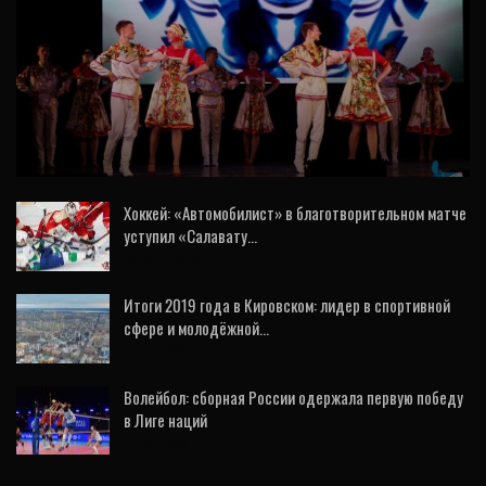
КУЛЬТУРА
Гала-концертом завершил творческий
сезон ансамбль танца «Солнышко»
Хоккей: «Автомобилист» в благотворительном матче
уступил «Салавату…
16 Фев, 2022
Итоги 2019 года в Кировском: лидер в спортивной
сфере и молодёжной…
8 Янв, 2020
Волейбол: сборная России одержала первую победу
в Лиге наций
9 Июн, 2021