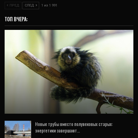
ПРЕД
СЛЕД
1 из 1 991
ТОП ВЧЕРА:
ОБЩЕСТВО
В Екатеринбургском зоопарке пополнение
– родились детеныши игрунки
Новые трубы вместо полувековых старых:
энергетики завершают…
5 Авг, 2026