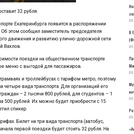
Но
оставит 32 рубля.
за
05
орте Екатеринбурга появится в распоряжении
. Об этом сообщил заместитель председателя
В 
ного движения и развитию улично-дорожной сети
(Ф
й Вахлов.
05
Пр
тоимости поездки на общественном транспорте
Ми
ное меню с выгодой для пассажиров.
05
 трамваях и троллейбусах с тарифом метро, поэтому
Му
 четыре вида транспорта. Для организаций его
но
граждан – 2 тысячи 800 рублей, для студентов – 1
05
а 500 рублей. Их можно будет приобрести с 15
етил спикер.
Ре
05
ифах. Билет на три вида транспорта (автобус,
«А
начала первой поездки будет стоить 32 рубля. На