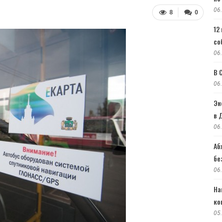
06
8
0
12
со
06
В 
06
Эн
в 
06
Аб
бе
06
На
ко
05