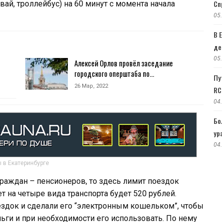
Сп
вай, троллейбус) на 60 минут с момента начала
05
В 
де
05
Алексей Орлов провёл заседание
городского оперштаба по…
Пу
26 Мар, 2022
RC
04
Бо
ур
04
 в Екатеринбурге
граждан – пенсионеров, то здесь лимит поездок
т на четыре вида транспорта будет 520 рублей.
здок и сделали его “электронным кошельком”, чтобы
ьги и при необходимости его использовать. По нему