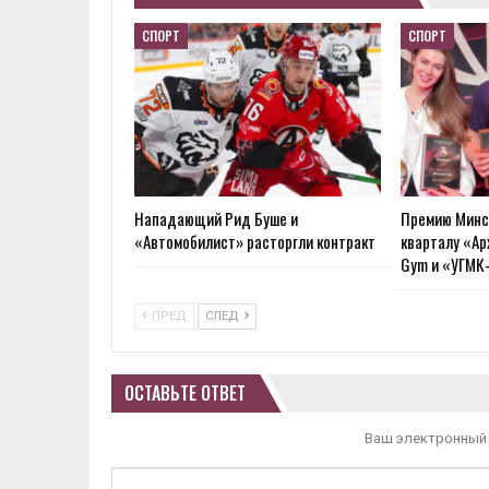
СПОРТ
СПОРТ
Нападающий Рид Буше и
Премию Минс
«Автомобилист» расторгли контракт
кварталу «Ар
Gym и «УГМК
ПРЕД
СЛЕД
ОСТАВЬТЕ ОТВЕТ
Ваш электронный 