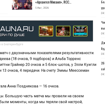
«Архангел Михаил», RCC…
Бо
ур
5 Авг, 2026
04
Чи
вы
04
Дв
 в Екатеринбурге
бу
матч с двузначными показателями результативности.
04
еева (18 очков, 9 подборов) и Альба Торренс
26
Бриттни Грайнер 20 очков и 5 блок-шотов, у Элли Куигли
со
тли 13 очков, 4 передачи. На счету Эммы Меессеман
04
тала Анна Позднякова — 16 очков.
ды. Большую часть матча мы провели на своем
 были моменты, когда мы теряли свой настрой,