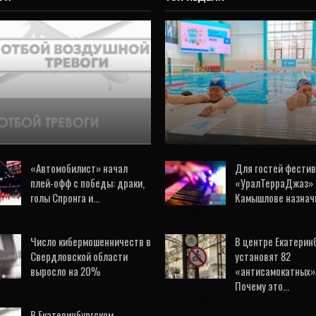
ВИДЕО
Энергетики принял
ОБЩЕСТВО
участие в соревнова
им угрозы БПЛА снят
по плаванию в Ден
вердловской области
работников ЖКХ
5 Авг, 2026
6 Авг, 2026
«Автомобилист» начал
Для гостей фести
плей-офф с победы: драки,
«УралТерраДжаз» 
голы Спронга и…
Камышлове назнач
6
4 Авг, 2026
Число кибермошенничеств в
В центре Екатерин
Свердловской области
установят 82
выросло на 20%
«антисамокатных» 
Почему это…
6
30 Июл, 2026
В Екатеринбургском