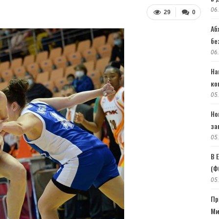
06
29
0
Аб
бе
06
На
ко
05
Но
за
05
В 
(Ф
05
Пр
Ми