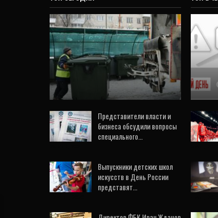
НОВОСТИ
Под Екатеринбургом
построят полигон и
мусоросортировочный
Реж
комплекс за 11,7 млрд…
в С
8 Дек, 2020
0
Представители власти и
бизнеса обсудили вопросы
специального…
28 Май, 2021
5 Авг, 202
Выпускники детских школ
искусств в День России
представят…
12 Июн, 2020
4 Авг, 202
Директор ФБК Иван Жданов