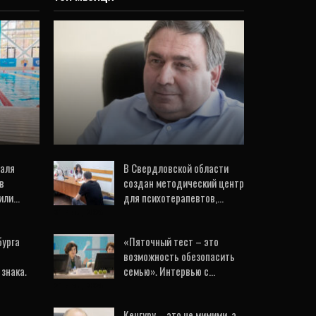
ИНТЕРВЬЮ
и
Не только сортировать,
ниях
но и мыть. Как уральцы
ь
будут выбрасывать
…
мусор в ближайшем…
24 Июл, 2026
валя
В Свердловской области
в
создан методический центр
или…
для психотерапевтов,…
31 Июл, 2026
бурга
«Пяточный тест – это
возможность обезопасить
знака.
семью». Интервью с…
21 Июл, 2026
Кенгуру – это не мимими, а