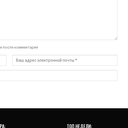
е после комментария
РА:
ТОП НЕДЕЛИ: