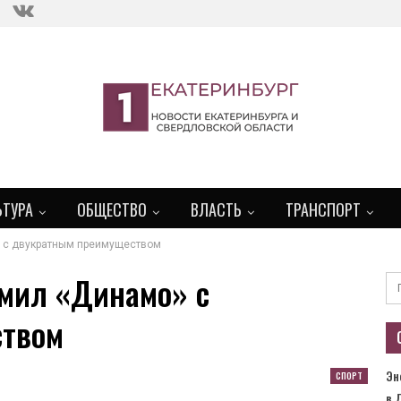
ЬТУРА
ОБЩЕСТВО
ВЛАСТЬ
ТРАНСПОРТ
» с двукратным преимуществом
омил «Динамо» с
ством
Эн
СПОРТ
в 