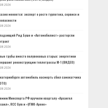
.08.2026
хазия меняется: эксперт о росте турпотока, сервисе и
зопасности
.08.2026
падающий Рид Буше и «Автомобилист» расторгли
нтракт
.08.2026
вые трубы вместо полувековых старых: энергетики
вершают реконструкцию теплотрассы М-1 (ВИДЕО)
.08.2026
Екатеринбурге автомобиль насмерть сбил самокатчика
ОТО)
.08.2026
емию Минспорта РФ вручили кварталу «Архангел
хаил», RCC Gym и «УГМК-Арене»