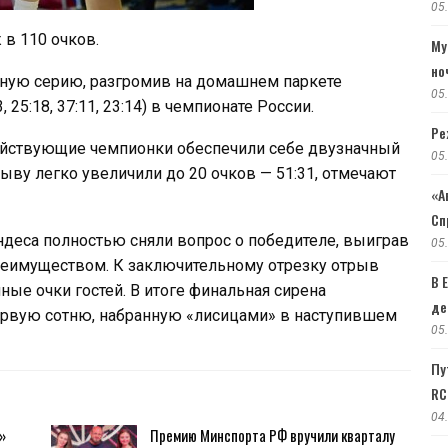
05
 в 110 очков.
Му
но
ную серию, разгромив на домашнем паркете
05
25:18, 37:11, 23:14) в чемпионате России.
Ре
ействующие чемпионки обеспечили себе двузначный
05
ыву легко увеличили до 20 очков — 51:31, отмечают
«А
Сп
деса полностью сняли вопрос о победителе, выиграв
05
реимуществом. К заключительному отрезку отрыв
В 
ные очки гостей. В итоге финальная сирена
де
рвую сотню, набранную «лисицами» в наступившем
05
Пу
RC
04
»
Премию Минспорта РФ вручили кварталу