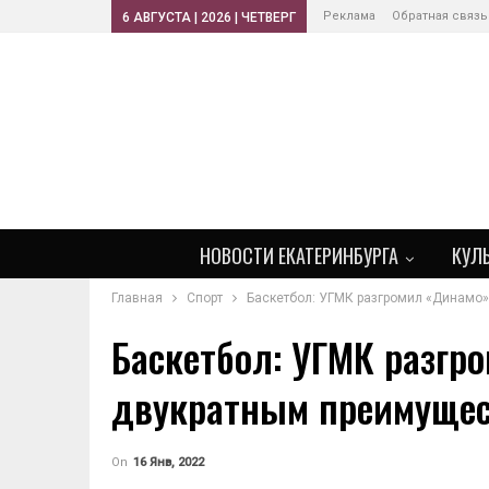
Реклама
Обратная связь
6 АВГУСТА | 2026 | ЧЕТВЕРГ
НОВОСТИ ЕКАТЕРИНБУРГА
КУЛ
Главная
Спорт
Баскетбол: УГМК разгромил «Динамо
Баскетбол: УГМК разгр
двукратным преимуще
On
16 Янв, 2022