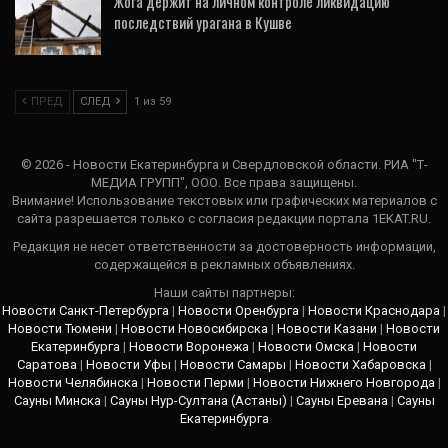
Жога держит на личном контроле ликвидацию
последствий урагана в Кушве
19 Июл, 2026
ПРЕД
СЛЕД
1 из 59
© 2026 - Новости Екатеринбурга и Свердловской области. РИА "Т-
МЕДИА ГРУПП", ООО. Все права защищены.
Внимание! Использование текстовых или графических материалов с
сайта разрешается только c согласия редакции портала 1EKAT.RU.
Редакция не несет ответственности за достоверность информации,
содержащейся в рекламных объявлениях.
Наши сайты партнеры:
Новости Санкт-Петербурга
|
Новости Оренбурга
|
Новости Краснодара
|
Новости Тюмени
|
Новости Новосибирска
|
Новости Казани
|
Новости
Екатеринбурга
|
Новости Воронежа
|
Новости Омска
|
Новости
Саратова
|
Новости Уфы
|
Новости Самары
|
Новости Хабаровска
|
Новости Челябинска
|
Новости Перми
|
Новости Нижнего Новгорода
|
Сауны Минска
|
Сауны Нур-Султана (Астаны)
|
Сауны Еревана
|
Сауны
Екатеринбурга