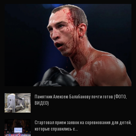
СПОРТ
Силягин уступил Иглесиасу в поединке за
титулы чемпиона мира IBF и IBO
Памятник Алексею Балабанову почти готов (ФОТО,
ВИДЕО)
7 Авг, 2026
Стартовал прием заявок на соревнования для детей,
которые справились с…
7 Авг, 2026