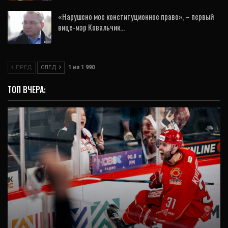
«Нарушено мое конституционное право», – первый
вице-мэр Ковальчик…
16 Окт, 2019
ПРЕД
СЛЕД
1 из 1 990
ТОП ВЧЕРА:
ВИДЕО
«Автомобилист» еще в игре: уральцы
победили «Салават» на домашнем льду и