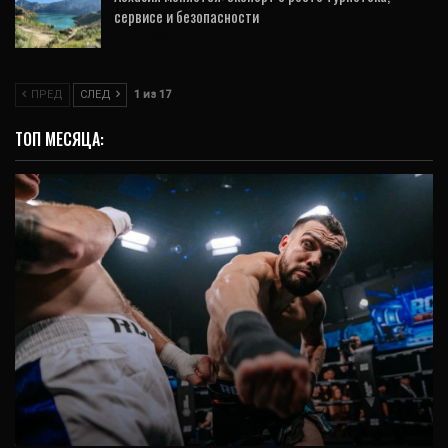
сервисе и безопасности
6 Авг, 2026
ПРЕД
СЛЕД
1 из 17
ТОП МЕСЯЦА:
СПОРТ
7 нокаутов за вечер – в Екатеринбурге
прошел турнир на голых кулаках