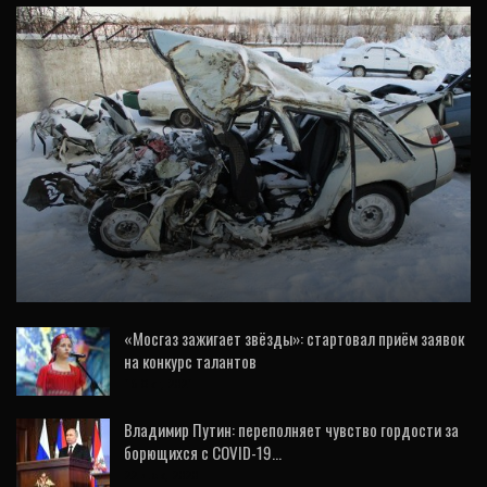
НОВОСТИ
Вынесен приговор водителю грузовика, по
вине которого погибли четыре человека…
«Мосгаз зажигает звёзды»: стартовал приём заявок
на конкурс талантов
16 Окт, 2021
Владимир Путин: переполняет чувство гордости за
борющихся с COVID-19…
22 Дек, 2020