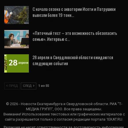
С начала сезона с акватории Исети и Патрушихи
вывезли более 19 тонн…
28 Июл, 2026
«Пяточный тест – это возможность обезопасить
семью». Интервью с…
21 Июл, 2026
28 апреля в Свердловской области ожидаются
следующие события
29 Июл, 2026
ПРЕД
СЛЕД
1 из 55
© 2026 - Новости Екатеринбурга и Свердловской области. РИА "Т-
МЕДИА ГРУПП", ООО. Все права защищены.
Внимание! Использование текстовых или графических материалов с
сайта разрешается только c согласия редакции портала 1EKAT.RU.
Редакция не несет ответственности за достоверность информации,