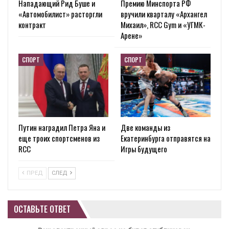
Нападающий Рид Буше и
Премию Минспорта РФ
«Автомобилист» расторгли
вручили кварталу «Архангел
контракт
Михаил», RCC Gym и «УГМК-
Арене»
СПОРТ
СПОРТ
Путин наградил Петра Яна и
Две команды из
еще троих спортсменов из
Екатеринбурга отправятся на
RCC
Игры будущего
ПРЕД
СЛЕД
ОСТАВЬТЕ ОТВЕТ