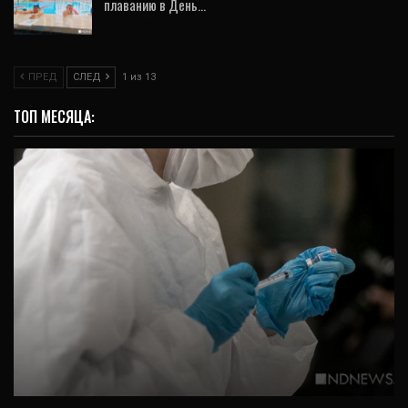
плаванию в День…
6 Авг, 2026
ПРЕД
СЛЕД
1 из 13
ТОП МЕСЯЦА:
ОБЩЕСТВО
В Челябинске введен локальный карантин
по бешенству в Советском районе