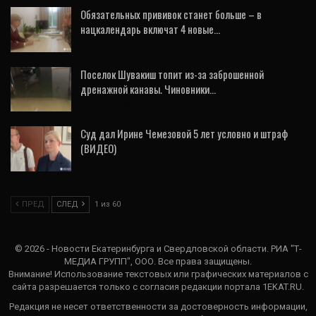
Обязательных прививок станет больше – в
нацкалендарь включат 4 новые…
23 Июл, 2026
Поселок Шувакиш топит из-за заброшенной
дренажной канавы. Чиновники…
22 Июл, 2026
Суд дал Ирине Чемезовой 5 лет условно и штраф
(ВИДЕО)
21 Июл, 2026
ПРЕД
СЛЕД
1 из 60
© 2026 - Новости Екатеринбурга и Свердловской области. РИА "Т-
МЕДИА ГРУПП", ООО. Все права защищены.
Внимание! Использование текстовых или графических материалов с
сайта разрешается только c согласия редакции портала 1EKAT.RU.
Редакция не несет ответственности за достоверность информации,