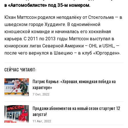
в «Автомобилисте» под 35-м номером.
Юхан Маттссон родился неподалёку от Стокгольма — в
шведском городе Худдинге. В одноимённой
юношеской команде и начиналась его хоккейная
карьера. С 2011 по 2013 годы Маттссон выступал в
юниорских лигах Северной Америки – OHL и USHL, —
после чего вернулся в Швецию – в клуб «Юргорден».
СЕЙЧАС ЧИТАЮТ:
Патрис Кормье: «Хорошая, командная победа на
характере»
7 Окт, 2022
Продажи абонементов на новый сезон стартуют 12
августа!
11 Авг, 2022