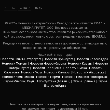
ПРЕД
СЛЕД
1 из 60
© 2026 - Новости Екатеринбурга и Свердловской области. РИА "Т-
МЕДИА ГРУПП", ООО. Все права защищены.
Внимание! Использование текстовых или графических материалов с
сайта разрешается только c согласия редакции портала 1EKAT.RU.
Редакция не несет ответственности за достоверность информации,
содержащейся в рекламных объявлениях.
Наши сайты партнеры:
Новости Санкт-Петербурга
|
Новости Оренбурга
|
Новости Краснодара
|
Новости Тюмени
|
Новости Новосибирска
|
Новости Казани
|
Новости
Екатеринбурга
|
Новости Воронежа
|
Новости Омска
|
Новости
Саратова
|
Новости Уфы
|
Новости Самары
|
Новости Хабаровска
|
Новости Челябинска
|
Новости Перми
|
Новости Нижнего Новгорода
|
Сауны Минска
|
Сауны Нур-Султана (Астаны)
|
Сауны Еревана
|
Сауны
Екатеринбурга
Некоторые из материалов не рекомендованы к прочтению и
ознакомлению лицам не достигшим 18 лет.