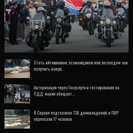
СПОРТ
Центр Екатеринбурга перекроют для
прохождения колонны байкеров
Стать айтишником, эсэмэмщиком или логопедом: как
получить новую…
31 Июл, 2026
Авторизация через Госуслуги и тестирование на
ПДД: мэрия обещает…
30 Июл, 2026
В Серове подтоплено 136 домовладений, в ПВР
переехали 17 человек
21 Июл, 2026