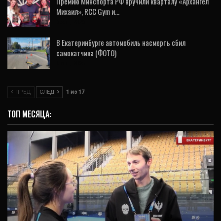
Премию Минспорта РФ вручили кварталу «Архангел
Михаил», RCC Gym и…
5 Авг, 2026
В Екатеринбурге автомобиль насмерть сбил
самокатчика (ФОТО)
5 Авг, 2026
ПРЕД
СЛЕД
1 из 17
ТОП МЕСЯЦА:
ИНТЕРВЬЮ