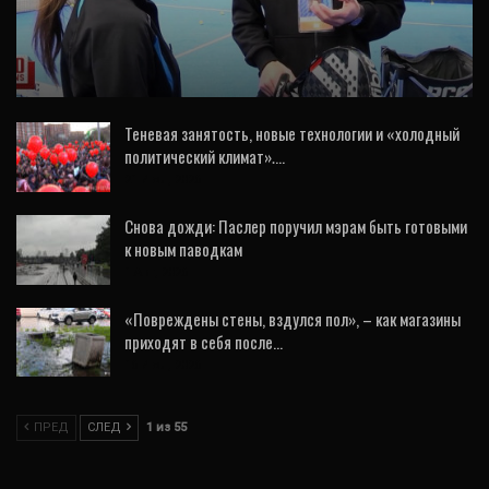
«Любители тренируются не меньше
профессионалов». Интервью с паделистом
о самом…
Теневая занятость, новые технологии и «холодный
политический климат».…
21 Июл, 2026
Снова дожди: Паслер поручил мэрам быть готовыми
к новым паводкам
1 Авг, 2026
«Повреждены стены, вздулся пол», – как магазины
приходят в себя после…
16 Июл, 2026
ПРЕД
СЛЕД
1 из 55