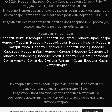
© 2026 - Новости Екатеринбурга и Свердловской области. РИА "Т-
МЕДИА ГРУПП", ООО. Все права защищены.
Внимание! Использование текстовых или графических материалов с
сайта разрешается только c согласия редакции портала 1EKAT.RU.
Редакция не несет ответственности за достоверность информации,
содержащейся в рекламных объявлениях.
Наши сайты партнеры:
Новости Санкт-Петербурга
|
Новости Оренбурга
|
Новости Краснодара
|
Новости Тюмени
|
Новости Новосибирска
|
Новости Казани
|
Новости
Екатеринбурга
|
Новости Воронежа
|
Новости Омска
|
Новости
Саратова
|
Новости Уфы
|
Новости Самары
|
Новости Хабаровска
|
Новости Челябинска
|
Новости Перми
|
Новости Нижнего Новгорода
|
Сауны Минска
|
Сауны Нур-Султана (Астаны)
|
Сауны Еревана
|
Сауны
Екатеринбурга
Некоторые из материалов не рекомендованы к прочтению и
ознакомлению лицам не достигшим 18 лет.
Редакторы портала публикуют сторонние материалы с
соответствующим выполнением обязательств по сохранению
авторских прав.
В каждом публикуемом материале указывается ссылка на источник