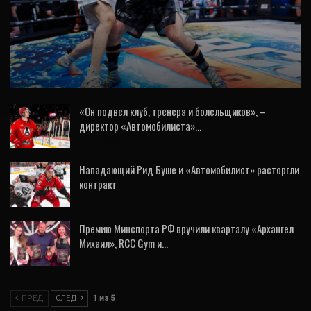
СПОРТ
Две команды из Екатеринбурга отправятся
на Игры будущего
«Он подвел клуб, тренера и болельщиков», –
директор «Автомобилиста»…
4 Авг, 2026
Нападающий Рид Буше и «Автомобилист» расторгли
контракт
5 Авг, 2026
Премию Минспорта РФ вручили кварталу «Архангел
Михаил», RCC Gym и…
5 Авг, 2026
ПРЕД
СЛЕД
1 из 5