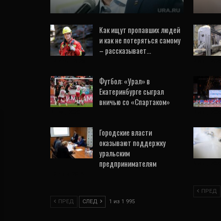
Как ищут пропавших людей
и как не потеряться самому
– рассказывает…
17 Июл, 2026
7 Авг, 202
Футбол: «Урал» в
Екатеринбурге сыграл
вничью со «Спартаком»
7 Ноя, 2020
7 Авг, 202
Городские власти
оказывают поддержку
уральским
предпринимателям
9 Авг, 202
10 Дек, 2019
ПРЕД
ПРЕД
СЛЕД
1 из 1 995