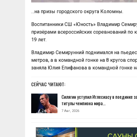
…на призы городского округа Коломны.
Воспитанники СШ «Юность» Владимир Семиру
призёрами всероссийских соревнований по 
19 лет.
Владимир Семирунний поднимался на пьедест
метров, а в командной гонке на 8 кругов сп
заняла Юлия Епифанова в командной гонке на
СЕЙЧАС ЧИТАЮТ:
Силягин уступил Иглесиасу в поединке з
титулы чемпиона мира…
7 Авг, 2026