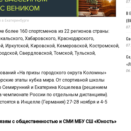
07
В 
(В
 в Екатеринбурге
07
е более 160 спортсменов из 22 регионов страны:
Св
йкальского, Хабаровского, Краснодарского,
й, Иркутской, Кировской, Кемеровской, Костромской,
07
одской, Свердловской, Томской, Тульской,
Се
«Л
06
нований «На призы городского округа Коломны»
рские этапы кубка мира. От спортивной школы
р Семирунний и Екатерина Кошелева (решением
а чемпионате России по отдельным дистанциям).
тоятся в Инцелле (Германия) 27-28 ноября и 4-5
вязям с общественностью и СМИ МБУ СШ «Юность»