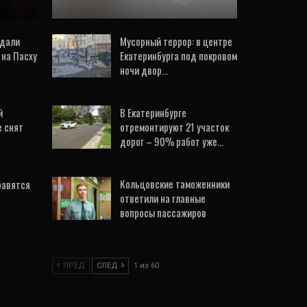
здали
Мусорный террор: в центре
 на Пасху
Екатеринбурга под покровом
ночи двор…
5 Авг, 2026
й
В Екатеринбурге
е снят
отремонтируют 21 участок
дорог – 90% работ уже…
23 Июл, 2026
Кольцовские таможенники
равятся
ответили на главные
вопросы пассажиров
16 Июл, 2026
ПРЕД
СЛЕД
1 из 60