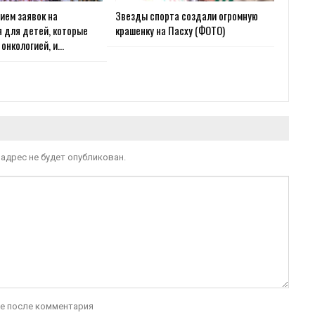
ием заявок на
Звезды спорта создали огромную
 для детей, которые
крашенку на Пасху (ФОТО)
 онкологией, и…
адрес не будет опубликован.
е после комментария