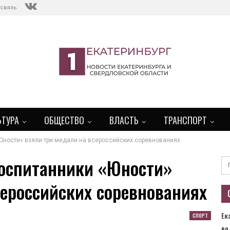
 связь
ЬТУРА
ОБЩЕСТВО
ВЛАСТЬ
ТРАНСПОРТ
Юности» взяли три медали на всероссийских соревнованиях
воспитанники «Юности»
сероссийских соревнованиях
Ек
СПОРТ
во