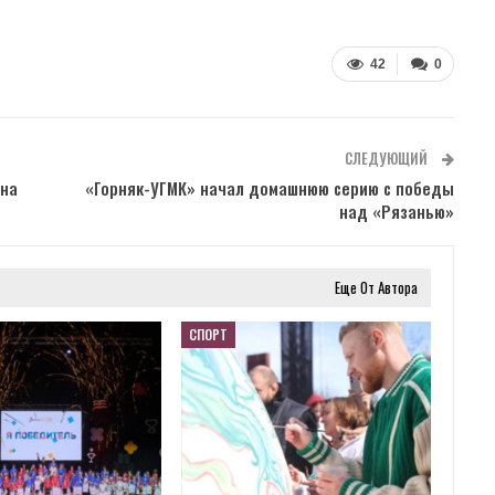
42
0
СЛЕДУЮЩИЙ
 на
«Горняк-УГМК» начал домашнюю серию с победы
над «Рязанью»
Еще От Автора
СПОРТ