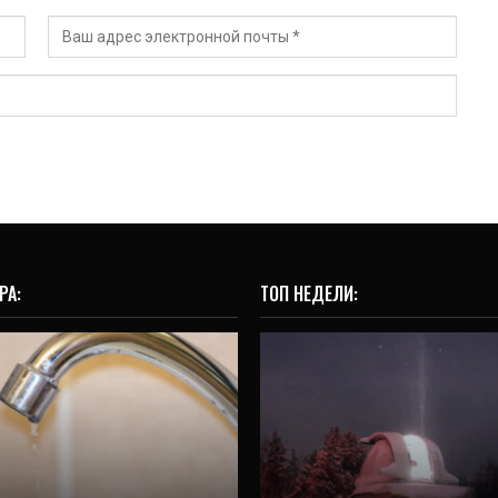
РА:
ТОП НЕДЕЛИ:
ВИДЕО
ОБЩЕСТВО
Самый заслуженн
 нескольких районах
телескоп на Урал
атеринбурга пропала
работает уже 60 л
вода
(ВИДЕО)
9 Авг, 2026
2 Авг, 2026