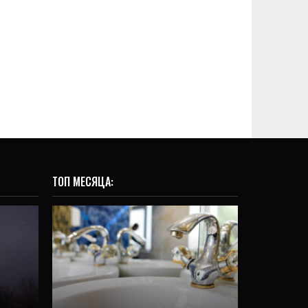
ТОП МЕСЯЦА:
ОБЩЕСТВО
ый
е
Глава Екатеринбурга
ет
объяснил, куда исчезла
вода и когда она появится
8 Авг, 2026