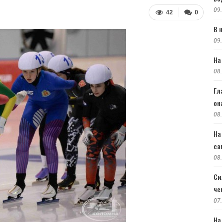
09
42
0
В 
09
На
08
Гл
он
08
На
са
08
Си
че
07
На