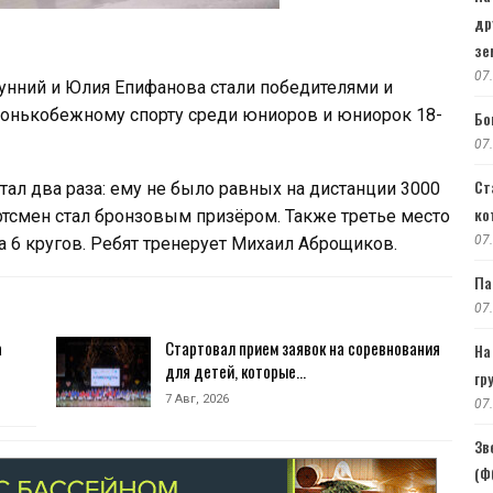
др
зе
07
нний и Юлия Епифанова стали победителями и
конькобежному спорту среди юниоров и юниорок 18-
Бо
07
Ст
ал два раза: ему не было равных на дистанции 3000
ко
ортсмен стал бронзовым призёром. Также третье место
07
 6 кругов. Ребят тренерует Михаил Аброщиков.
Па
07
а
Стартовал прием заявок на соревнования
На
для детей, которые…
гр
7 Авг, 2026
07
Зв
(Ф