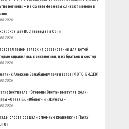
угие регионы – из-за него фермеры сливают молоко в
млю
.08.2026
ксерское шоу RCC переедет в Сочи
.08.2026
артовал прием заявок на соревнования для детей,
торые справились с онкологией, и их братьев и сестер
.08.2026
мятник Алексею Балабанову почти готов (ФОТО, ВИДЕО)
.08.2026
 этнофестивале «Стороны Света» выступят фолк-
уппы «Отава Ё», «Оберег» и «Изумруд»
.08.2026
езды спорта создали огромную крашенку на Пасху
ОТО)