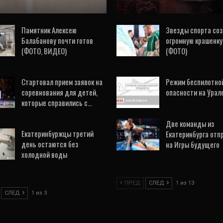
Памятник Алексею
Звезды спорта со
Балабанову почти готов
огромную крашенку
(ФОТО, ВИДЕО)
(ФОТО)
6
7 Авг, 2026
Стартовал прием заявок на
Режим беспилотно
соревнования для детей,
опасности на Урал
которые справились с…
2 Авг, 2026
6
Две команды из
Екатеринбуржцы третий
Екатеринбурга отп
день остаются без
на Игры будущего
холодной воды
4 Авг, 2026
6
ПРЕД
СЛЕД
1 из 13
СЛЕД
1 из 3