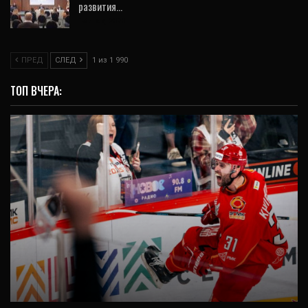
развития…
13 Дек, 2020
ПРЕД
СЛЕД
1 из 1 990
ТОП ВЧЕРА:
ВИДЕО
«Автомобилист» еще в игре: уральцы
победили «Салават» на домашнем льду и
вернули…