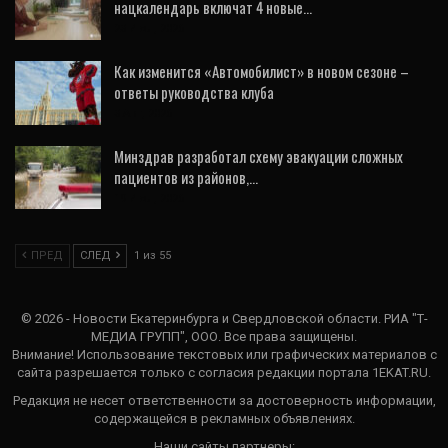
нацкалендарь включат 4 новые…
23 Июл, 2026
Как изменится «Автомобилист» в новом сезоне –
ответы руководства клуба
3 Авг, 2026
Минздрав разработал схему эвакуации сложных
пациентов из районов,…
19 Июл, 2026
ПРЕД
СЛЕД
1 из 55
© 2026 - Новости Екатеринбурга и Свердловской области. РИА "Т-
МЕДИА ГРУПП", ООО. Все права защищены.
Внимание! Использование текстовых или графических материалов с
сайта разрешается только c согласия редакции портала 1EKAT.RU.
Редакция не несет ответственности за достоверность информации,
содержащейся в рекламных объявлениях.
Наши сайты партнеры: