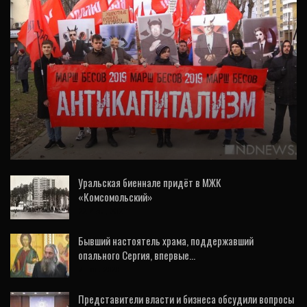
ОБЩЕСТВО
Портреты Соловьева, Киселева и
Шеремета выбросили на «свалку истории»
во время…
Уральская биеннале придёт в МЖК
«Комсомольский»
22 Июл, 2021
Бывший настоятель храма, поддержавший
опального Сергия, впервые…
7 Ноя, 2020
Представители власти и бизнеса обсудили вопросы