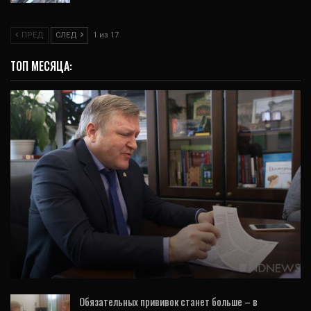
ПРЕД
СЛЕД
1 из 17
ТОП МЕСЯЦА:
ИНТЕРВЬЮ
Грязь, окурки и посадки: интервью о
важном с главным по благоустройству в…
Обязательных прививок станет больше – в