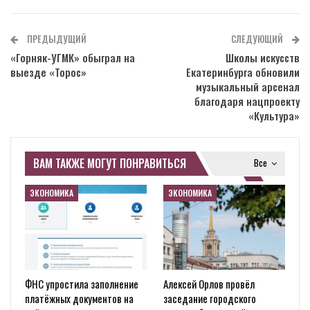
ПРЕДЫДУЩИЙ
СЛЕДУЮЩИЙ
«Горняк-УГМК» обыграл на
Школы искусств
выезде «Торос»
Екатеринбурга обновили
музыкальный арсенал
благодаря нацпроекту
«Культура»
ВАМ ТАКЖЕ МОГУТ ПОНРАВИТЬСЯ
Все
ЭКОНОМИКА
ЭКОНОМИКА
ФНС упростила заполнение
Алексей Орлов провёл
платёжных документов на
заседание городского