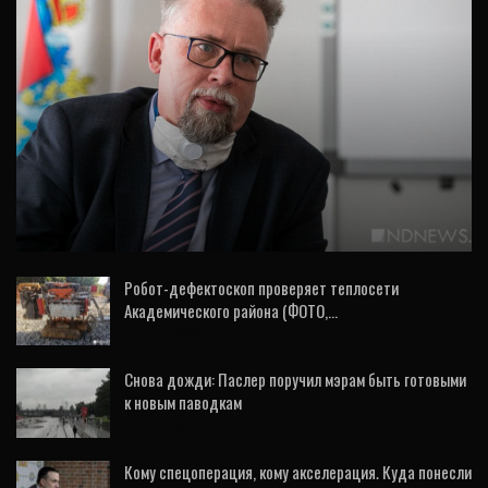
ИНТЕРВЬЮ
Квесты и квизы, ярмарки и субсидии:
департамент труда рассказал, что
помогает…
Робот-дефектоскоп проверяет теплосети
Академического района (ФОТО,…
31 Июл, 2026
Снова дожди: Паслер поручил мэрам быть готовыми
к новым паводкам
1 Авг, 2026
Кому спецоперация, кому акселерация. Куда понесли