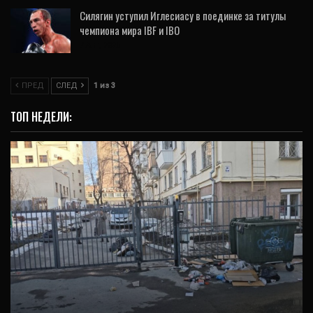
Силягин уступил Иглесиасу в поединке за титулы
чемпиона мира IBF и IBO
7 Авг, 2026
ПРЕД
СЛЕД
1 из 3
ТОП НЕДЕЛИ:
ВИДЕО
Мусорный террор: в центре Екатеринбурга
под покровом ночи двор забрасывают…