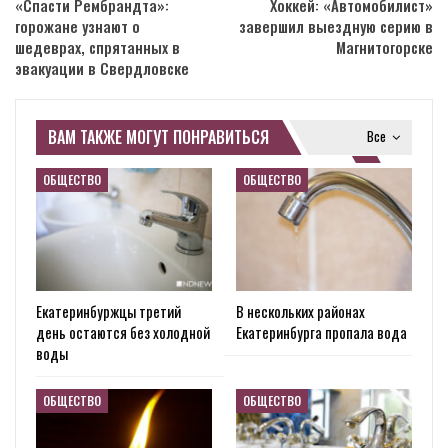
«Спасти Рембрандта»:
Хоккей: «Автомобилист»
горожане узнают о
завершил выездную серию в
шедеврах, спрятанных в
Магнитогорске
эвакуации в Свердловске
ВАМ ТАКЖЕ МОГУТ ПОНРАВИТЬСЯ
Все
ОБЩЕСТВО
ОБЩЕСТВО
Екатеринбуржцы третий
В нескольких районах
день остаются без холодной
Екатеринбурга пропала вода
воды
ОБЩЕСТВО
ОБЩЕСТВО