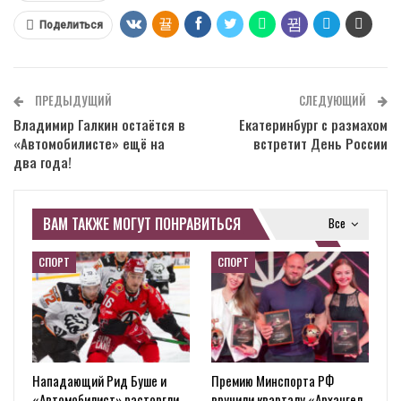
Поделиться
ПРЕДЫДУЩИЙ
СЛЕДУЮЩИЙ
Владимир Галкин остаётся в
Екатеринбург с размахом
«Автомобилисте» ещё на
встретит День России
два года!
ВАМ ТАКЖЕ МОГУТ ПОНРАВИТЬСЯ
Все
СПОРТ
СПОРТ
Нападающий Рид Буше и
Премию Минспорта РФ
«Автомобилист» расторгли
вручили кварталу «Архангел