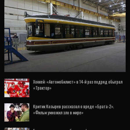
ЭКОНОМИКА
Уралтрансмаш презентовал первым лицам
области и города новую разработку
трамвая
Хоккей: «Автомобилист» в 14-й раз подряд обыграл
«Трактор»
12 Окт, 2020
Критик Козырев рассказал о вреде «Брата-2».
«Фильм умножил зло в мире»
20 Май, 2020