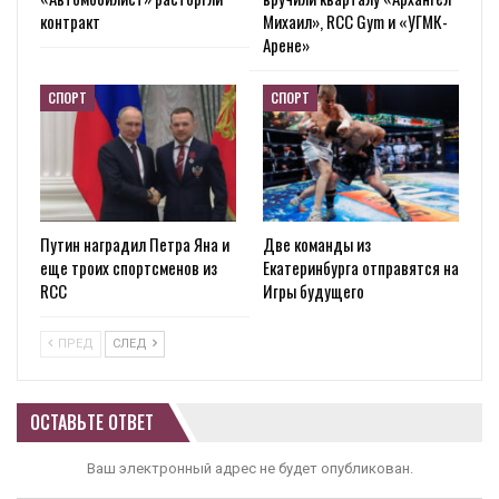
контракт
Михаил», RCC Gym и «УГМК-
Арене»
СПОРТ
СПОРТ
Путин наградил Петра Яна и
Две команды из
еще троих спортсменов из
Екатеринбурга отправятся на
RCC
Игры будущего
ПРЕД
СЛЕД
ОСТАВЬТЕ ОТВЕТ
Ваш электронный адрес не будет опубликован.