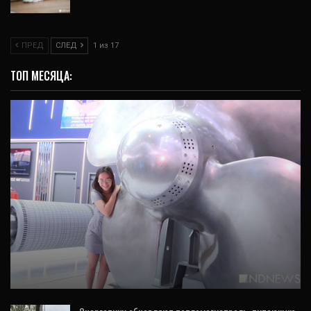
31 Июл, 2026
ПРЕД
СЛЕД
1 из 17
ТОП МЕСЯЦА:
ВИДЕО
Потушить пожар и покрутить 10-тонный
винт – чем заняться на «Иннопроме»
(ВИДЕО)