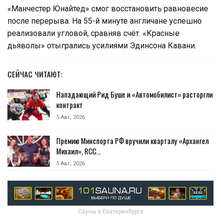
«Манчестер Юнайтед» смог восстановить равновесие
после перерыва. На 55-й минуте англичане успешно
реализовали угловой, сравняв счёт. «Красные
дьяволы» отыгрались усилиями Эдинсона Кавани.
СЕЙЧАС ЧИТАЮТ:
Нападающий Рид Буше и «Автомобилист» расторгли
контракт
5 Авг, 2026
Премию Минспорта РФ вручили кварталу «Архангел
Михаил», RCC…
5 Авг, 2026
Сауны в Екатеринбурге