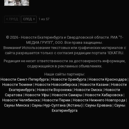
ПРЕД
СЛЕД
1 из 57
© 2026 - Новости Екатеринбурга и Свердловской области. РИА "Т-
МЕДИА ГРУПП", ООО. Все права защищены.
Внимание! Использование текстовых или графических материалов с
сайта разрешается только c согласия редакции портала 1EKAT.RU.
Редакция не несет ответственности за достоверность информации,
содержащейся в рекламных объявлениях.
Наши сайты партнеры:
Новости Санкт-Петербурга
|
Новости Оренбурга
|
Новости Краснодара
|
Новости Тюмени
|
Новости Новосибирска
|
Новости Казани
|
Новости
Екатеринбурга
|
Новости Воронежа
|
Новости Омска
|
Новости
Саратова
|
Новости Уфы
|
Новости Самары
|
Новости Хабаровска
|
Новости Челябинска
|
Новости Перми
|
Новости Нижнего Новгорода
|
Сауны Минска
|
Сауны Нур-Султана (Астаны)
|
Сауны Еревана
|
Сауны
Екатеринбурга