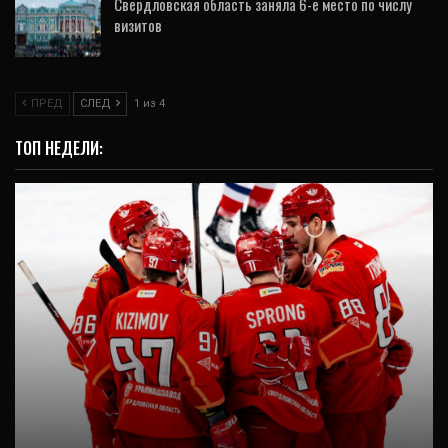
Свердловская область заняла 6-е место по числу
визитов
7 Авг, 2026
ПРЕД
СЛЕД
1 из 4
ТОП НЕДЕЛИ:
ВИДЕО
Седьмая победа «Автомобилиста» подряд:
обыграли «Локомотив» в день рождения
«УГМК…