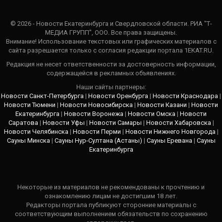
© 2026 - Новости Екатеринбурга и Свердловской области. РИА "Т-
МЕДИА ГРУПП", ООО. Все права защищены.
Внимание! Использование текстовых или графических материалов с
сайта разрешается только c согласия редакции портала 1EKAT.RU.
Редакция не несет ответственности за достоверность информации,
содержащейся в рекламных объявлениях.
Наши сайты партнеры:
Новости Санкт-Петербурга
|
Новости Оренбурга
|
Новости Краснодара
|
Новости Тюмени
|
Новости Новосибирска
|
Новости Казани
|
Новости
Екатеринбурга
|
Новости Воронежа
|
Новости Омска
|
Новости
Саратова
|
Новости Уфы
|
Новости Самары
|
Новости Хабаровска
|
Новости Челябинска
|
Новости Перми
|
Новости Нижнего Новгорода
|
Сауны Минска
|
Сауны Нур-Султана (Астаны)
|
Сауны Еревана
|
Сауны
Екатеринбурга
Некоторые из материалов не рекомендованы к прочтению и
ознакомлению лицам не достигшим 18 лет.
Редакторы портала публикуют сторонние материалы с
соответствующим выполнением обязательств по сохранению