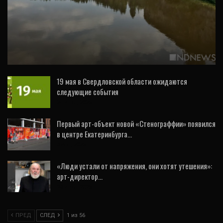
ОБЩЕСТВО
Туристы сообщили о гибели человека на
Чусовой из-за урагана
19 мая в Свердловской области ожидаются
следующие события
24 Июл, 2026
Первый арт-объект новой «Стенограффии» появился
в центре Екатеринбурга…
3 Авг, 2026
«Люди устали от напряжения, они хотят утешения»:
арт-директор…
23 Июл, 2026
ПРЕД
СЛЕД
1 из 56