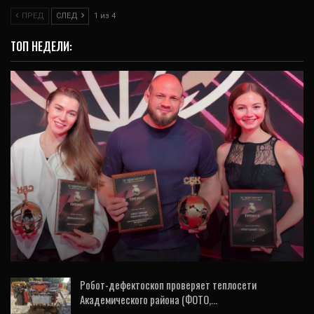
ПРЕД
СЛЕД
1 из 4
ТОП НЕДЕЛИ:
СПОРТ
Премию Минспорта РФ вручили кварталу
«Архангел Михаил», RCC Gym и «УГМК-
Арене»
Робот-дефектоскоп проверяет теплосети
Академического района (ФОТО,…