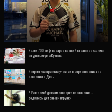
СПОРТ
Уральский спортсмен завоевал серебро
первенства мира по джиу-джитсу
Более 700 шеф-поваров со всей страны съехались
на уральскую «Кухню»…
4 Авг, 2026
Энергетики приняли участие в соревнованиях по
плаванию в День…
6 Авг, 2026
В Екатеринбургском зоопарке пополнение –
родились детеныши игрунки
5 Авг, 2026