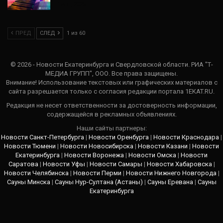
4 Авг, 2026
ПРЕД
СЛЕД
1 из 60
© 2026 - Новости Екатеринбурга и Свердловской области. РИА "Т-
МЕДИА ГРУПП", ООО. Все права защищены.
Внимание! Использование текстовых или графических материалов с
сайта разрешается только c согласия редакции портала 1EKAT.RU.
Редакция не несет ответственности за достоверность информации,
содержащейся в рекламных объявлениях.
Наши сайты партнеры:
Новости Санкт-Петербурга
|
Новости Оренбурга
|
Новости Краснодара
|
Новости Тюмени
|
Новости Новосибирска
|
Новости Казани
|
Новости
Екатеринбурга
|
Новости Воронежа
|
Новости Омска
|
Новости
Саратова
|
Новости Уфы
|
Новости Самары
|
Новости Хабаровска
|
Новости Челябинска
|
Новости Перми
|
Новости Нижнего Новгорода
|
Сауны Минска
|
Сауны Нур-Султана (Астаны)
|
Сауны Еревана
|
Сауны
Екатеринбурга