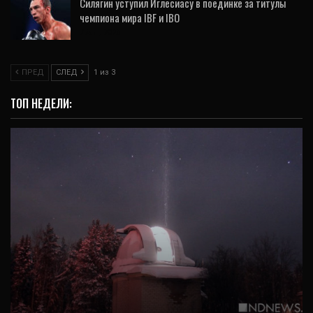
Силягин уступил Иглесиасу в поединке за титулы
чемпиона мира IBF и IBO
7 Авг, 2026
ПРЕД
СЛЕД
1 из 3
ТОП НЕДЕЛИ:
ВИДЕО
Самый заслуженный телескоп на Урале
работает уже 60 лет (ВИДЕО)