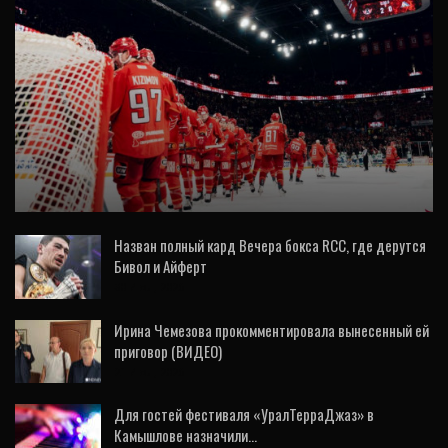
ВИДЕО
«Автомобилист» начал плей-офф с
победы: драки, голы Спронга и рок-н-ролл
(ФОТО,…
Назван полный кард Вечера бокса RCC, где дерутся
Бивол и Айферт
30 Июл, 2026
Ирина Чемезова прокомментировала вынесенный ей
приговор (ВИДЕО)
21 Июл, 2026
Для гостей фестиваля «УралТерраДжаз» в
Камышлове назначили…