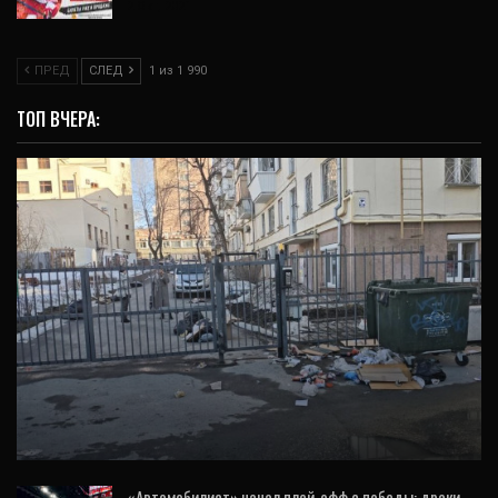
2 Окт, 2021
ПРЕД
СЛЕД
1 из 1 990
ТОП ВЧЕРА:
ВИДЕО
Мусорный террор: в центре Екатеринбурга
под покровом ночи двор забрасывают…
«Автомобилист» начал плей-офф с победы: драки,