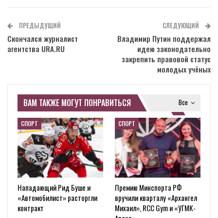
ПРЕДЫДУЩИЙ
СЛЕДУЮЩИЙ
Скончался журналист
Владимир Путин поддержал
агентства URA.RU
идею законодательно
закрепить правовой статус
молодых учёных
ВАМ ТАКЖЕ МОГУТ ПОНРАВИТЬСЯ
Все
СПОРТ
СПОРТ
Нападающий Рид Буше и
Премию Минспорта РФ
«Автомобилист» расторгли
вручили кварталу «Архангел
контракт
Михаил», RCC Gym и «УГМК-