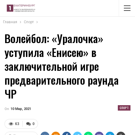
Главная
Спорт
Волейбол: «Уралочка»
уступила «Енисею» в
заключительной игре
предварительного раунда
ЧР
СПОРТ
On
10 Мар, 2021
63
0