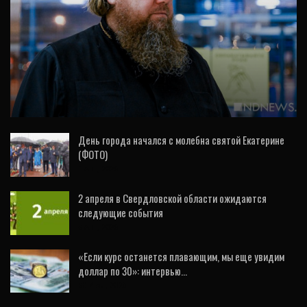
ИНТЕРВЬЮ
Паломники и священники отправились за
Благодатным огнем: «Уральцы –
добиваются,…
День города начался с молебна святой Екатерине
(ФОТО)
1 Авг, 2026
2 апреля в Свердловской области ожидаются
следующие события
3 Авг, 2026
«Если курс останется плавающим, мы еще увидим
доллар по 30»: интервью…
30 Июл, 2026