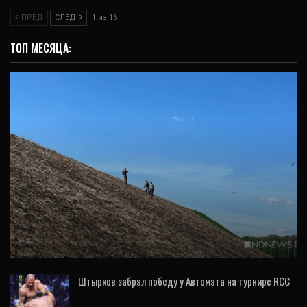
ПРЕД
СЛЕД
1 из 16
ТОП МЕСЯЦА:
ИНТЕРВЬЮ
Горнолыжки не будет. Что станет с
огромным мусорным полигоном на
окраине…
Штырков забрал победу у Автомата на турнире RCC
17 Июл, 2026