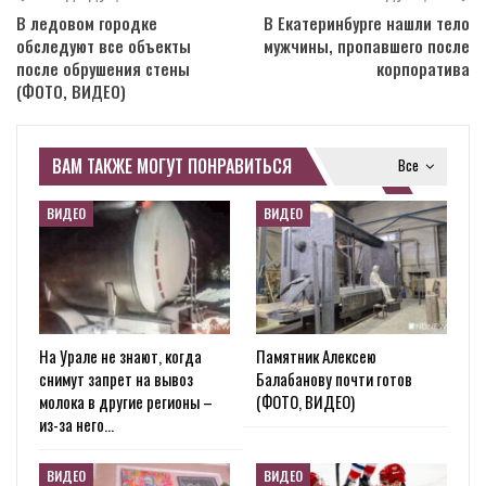
В ледовом городке
В Екатеринбурге нашли тело
обследуют все объекты
мужчины, пропавшего после
после обрушения стены
корпоратива
(ФОТО, ВИДЕО)
ВАМ ТАКЖЕ МОГУТ ПОНРАВИТЬСЯ
Все
ВИДЕО
ВИДЕО
На Урале не знают, когда
Памятник Алексею
снимут запрет на вывоз
Балабанову почти готов
молока в другие регионы –
(ФОТО, ВИДЕО)
из-за него…
ВИДЕО
ВИДЕО