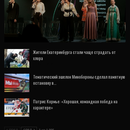
ОБРАЗОВАНИЕ
Екатерина Сибирцева: «Художественное
образование формирует культурную
элиту…
Жители Екатеринбурга стали чаще страдать от
хлора
11 Май, 2020
Тематический эшелон Минобороны сделал памятную
остановку в…
20 Июн, 2021
Патрис Кормье: «Хорошая, командная победа на
характере»
7 Окт, 2022