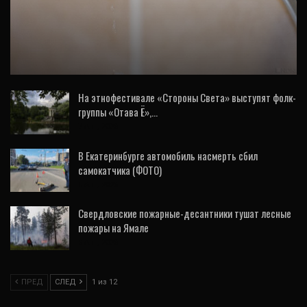
ОБЩЕСТВО
В нескольких районах Екатеринбурга
пропала вода
На этнофестивале «Стороны Света» выступят фолк-
группы «Отава Ё»,…
7 Авг, 2026
В Екатеринбурге автомобиль насмерть сбил
самокатчика (ФОТО)
5 Авг, 2026
Свердловские пожарные-десантники тушат лесные
пожары на Ямале
3 Авг, 2026
ПРЕД
СЛЕД
1 из 12