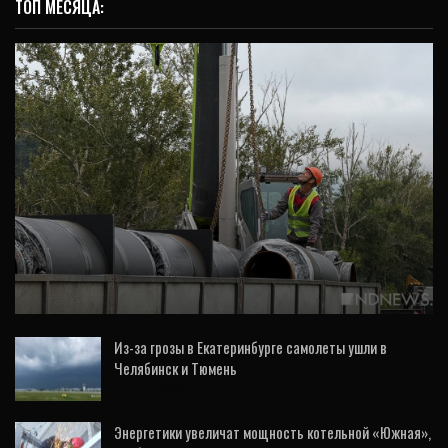
ТОП МЕСЯЦА:
ВИДЕО
Энергетики обновляют тепломагистраль,
питающую микрорайон Широкая Речка
(ФОТО,…
Из-за грозы в Екатеринбурге самолеты ушли в
Челябинск и Тюмень
16 Июл, 2026
Энергетики увеличат мощность котельной «Южная»,