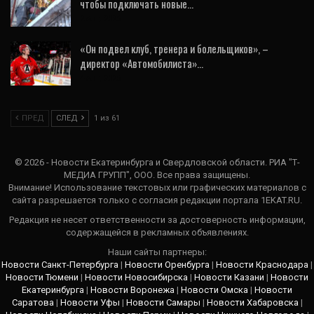
чтобы подключать новые…
2 Авг, 2026
«Он подвел клуб, тренера и болельщиков», –
директор «Автомобилиста»…
4 Авг, 2026
ПРЕД
СЛЕД
1 из 61
© 2026 - Новости Екатеринбурга и Свердловской области. РИА "Т-
МЕДИА ГРУПП", ООО. Все права защищены.
Внимание! Использование текстовых или графических материалов с
сайта разрешается только c согласия редакции портала 1EKAT.RU.
Редакция не несет ответственности за достоверность информации,
содержащейся в рекламных объявлениях.
Наши сайты партнеры:
Новости Санкт-Петербурга
|
Новости Оренбурга
|
Новости Краснодара
|
Новости Тюмени
|
Новости Новосибирска
|
Новости Казани
|
Новости
Екатеринбурга
|
Новости Воронежа
|
Новости Омска
|
Новости
Саратова
|
Новости Уфы
|
Новости Самары
|
Новости Хабаровска
|