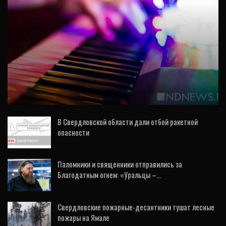
ОБЩЕСТВО
Для гостей фестиваля «УралТерраДжаз» в
Камышлове назначили дополнительный
поезд
В Свердловской области дали отбой ракетной
опасности
6 Авг, 2026
Паломники и священники отправились за
Благодатным огнем: «Уральцы –…
1 Авг, 2026
Свердловские пожарные-десантники тушат лесные
пожары на Ямале