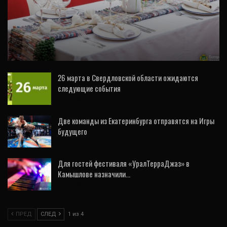
Более 700 шеф-поваров со всей страны
съехались на уральскую «Кухню» (ФОТО,
ВИДЕО)
26 марта в Свердловской области ожидаются
следующие события
4 Авг, 2026
Две команды из Екатеринбурга отправятся на Игры
будущего
4 Авг, 2026
Для гостей фестиваля «УралТерраДжаз» в
Камышлове назначили…
4 Авг, 2026
ПРЕД
СЛЕД
1 из 4