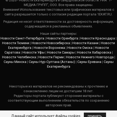
© 2026 - Новости Екатеринбурга и Свердловской области. РИА "Т-
МЕДИА ГРУПП", ООО. Все права защищены.
Внимание! Использование текстовых или графических материалов с
сайта разрешается только c согласия редакции портала 1EKAT.RU.
Редакция не несет ответственности за достоверность информации,
содержащейся в рекламных объявлениях.
Наши сайты партнеры:
Новости Санкт-Петербурга
|
Новости Оренбурга
|
Новости Краснодара
|
Новости Тюмени
|
Новости Новосибирска
|
Новости Казани
|
Новости
Екатеринбурга
|
Новости Воронежа
|
Новости Омска
|
Новости
Саратова
|
Новости Уфы
|
Новости Самары
|
Новости Хабаровска
|
Новости Челябинска
|
Новости Перми
|
Новости Нижнего Новгорода
|
Сауны Минска
|
Сауны Нур-Султана (Астаны)
|
Сауны Еревана
|
Сауны
Екатеринбурга
Некоторые из материалов не рекомендованы к прочтению и
ознакомлению лицам не достигшим 18 лет.
Редакторы портала публикуют сторонние материалы с
соответствующим выполнением обязательств по сохранению
авторских прав.
В каждом публикуемом материале указывается ссылка на источник
Данный сайт использует файлы cookies
принять