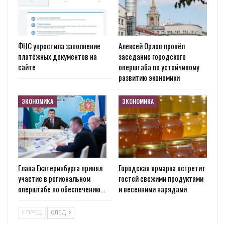
ФНС упростила заполнение
Алексей Орлов провёл
платёжных документов на
заседание городского
сайте
оперштаба по устойчивому
развитию экономики
ЭКОНОМИКА
ЭКОНОМИКА
Глава Екатеринбурга принял
Городская ярмарка встретит
участие в региональном
гостей свежими продуктами
оперштабе по обеспечению…
и весенними нарядами
ПРЕД
СЛЕД