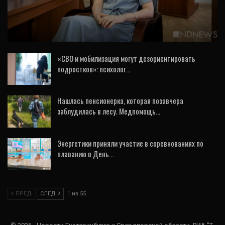
Можно ли испортить электронный
бюллетень и как наблюдать за ДЭГ.
Интервью с главой…
«СВО и мобилизация могут дезориентировать
подростков»: психолог…
28 Июл, 2026
Нашлась пенсионерка, которая позавчера
заблудилась в лесу. Медпомощь…
25 Июл, 2026
Энергетики приняли участие в соревнованиях по
плаванию в День…
6 Авг, 2026
ПРЕД
СЛЕД
1 из 55