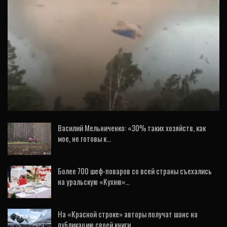
ВИДЕО
Торнадо на Урале оставил 4 тысячи домов
без света (ВИДЕО)
Василий Мельниченко: «30% таких хозяйств, как
мое, не готовы к…
2 Авг, 2026
Более 700 шеф-поваров со всей страны съехались
на уральскую «Кухню»…
4 Авг, 2026
На «Красной строке» авторы получат шанс на
публикацию своей книги