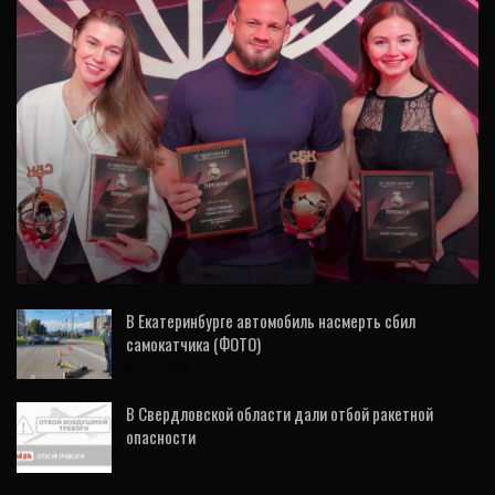
СПОРТ
Премию Минспорта РФ вручили кварталу
«Архангел Михаил», RCC Gym и «УГМК-
Арене»
В Екатеринбурге автомобиль насмерть сбил
самокатчика (ФОТО)
5 Авг, 2026
В Свердловской области дали отбой ракетной
опасности
6 Авг, 2026