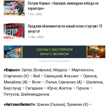
Патрис Кормье: «Хорошая, командная победа на
характере»
7 Окт, 2022
Продажи абонементов на новый сезон стартуют 12
августа!
11 Авг, 2022
Сауны в Екатеринбурге
«Барыс»:
Ортио (Бояркин), Морроу – Мартинссон,
Старченко (К) – Вей – Савицкий; Альсинг – Орехов,
Михайлис (А) – Волк – Лилья; Савченко (А) – Шалапов,
Берглунд – Сагадеев – Юрчо; Асетов – Гурков –
Петухов, Шайхмедденов.
«Автомобилист»:
Шикин (Галкин), Трямкин (К) –