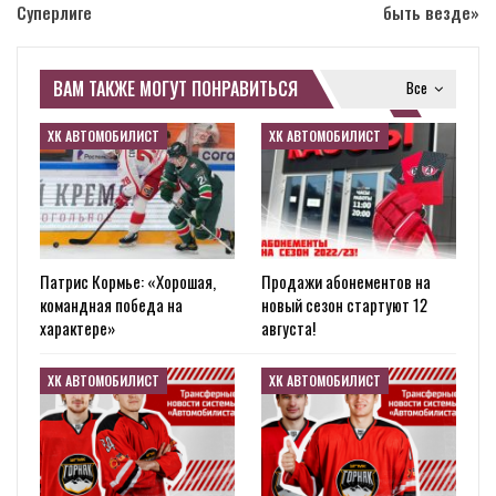
Суперлиге
быть везде»
ВАМ ТАКЖЕ МОГУТ ПОНРАВИТЬСЯ
Все
ХК АВТОМОБИЛИСТ
ХК АВТОМОБИЛИСТ
Патрис Кормье: «Хорошая,
Продажи абонементов на
командная победа на
новый сезон стартуют 12
характере»
августа!
ХК АВТОМОБИЛИСТ
ХК АВТОМОБИЛИСТ