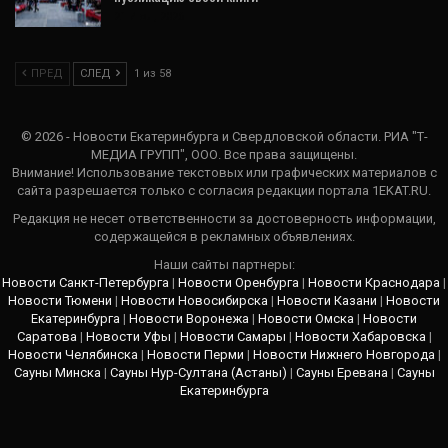
21 Июл, 2026
ПРЕД
СЛЕД
1 из 58
© 2026 - Новости Екатеринбурга и Свердловской области. РИА "Т-
МЕДИА ГРУПП", ООО. Все права защищены.
Внимание! Использование текстовых или графических материалов с
сайта разрешается только c согласия редакции портала 1EKAT.RU.
Редакция не несет ответственности за достоверность информации,
содержащейся в рекламных объявлениях.
Наши сайты партнеры:
Новости Санкт-Петербурга
|
Новости Оренбурга
|
Новости Краснодара
|
Новости Тюмени
|
Новости Новосибирска
|
Новости Казани
|
Новости
Екатеринбурга
|
Новости Воронежа
|
Новости Омска
|
Новости
Саратова
|
Новости Уфы
|
Новости Самары
|
Новости Хабаровска
|
Новости Челябинска
|
Новости Перми
|
Новости Нижнего Новгорода
|
Сауны Минска
|
Сауны Нур-Султана (Астаны)
|
Сауны Еревана
|
Сауны
Екатеринбурга