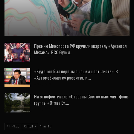
СПОРТ
Звезды спорта создали огромную
крашенку на Пасху (ФОТО)
Премию Минспорта РФ вручили кварталу «Архангел
Михаил», RCC Gym и…
5 Авг, 2026
«Кудашов был первым в нашем шорт-листе». В
«Автомобилисте» рассказали,…
3 Авг, 2026
На этнофестивале «Стороны Света» выступят фолк-
группы «Отава Ё»,…
7 Авг, 2026
ПРЕД
СЛЕД
1 из 13