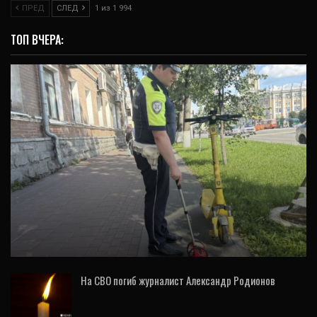
ПРЕД
СЛЕД
1 из 1 994
ТОП ВЧЕРА:
ОБЩЕСТВО
На проспекте Ленина в Екатеринбурге 42-
летний самокатчик сбил ребенка (ФОТО)
На СВО погиб журналист Александр Родионов
8 Авг, 2026