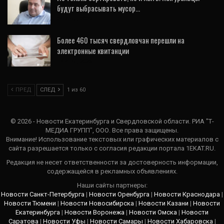
будут выбрасывать мусор…
24 Июл, 2026
Более 460 тысяч свердловчан перешли на
электронные квитанции
17 Июл, 2026
ПРЕД
СЛЕД
1 из 60
© 2026 - Новости Екатеринбурга и Свердловской области. РИА "Т-
МЕДИА ГРУПП", ООО. Все права защищены.
Внимание! Использование текстовых или графических материалов с
сайта разрешается только c согласия редакции портала 1EKAT.RU.
Редакция не несет ответственности за достоверность информации,
содержащейся в рекламных объявлениях.
Наши сайты партнеры:
Новости Санкт-Петербурга
|
Новости Оренбурга
|
Новости Краснодара
|
Новости Тюмени
|
Новости Новосибирска
|
Новости Казани
|
Новости
Екатеринбурга
|
Новости Воронежа
|
Новости Омска
|
Новости
Саратова
|
Новости Уфы
|
Новости Самары
|
Новости Хабаровска
|