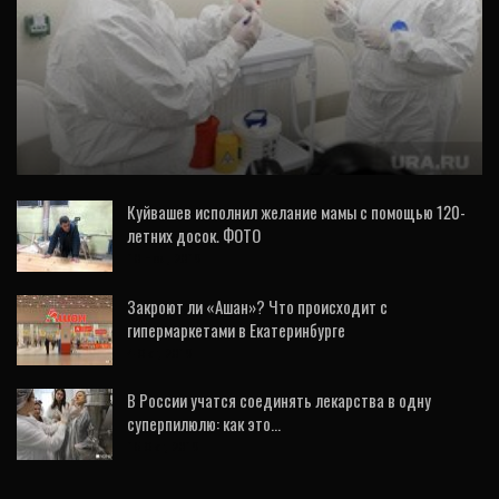
ОБЩЕСТВО
Новые заболевшие COVID-2019 в
Екатеринбурге привезли вирус из Европы.
КАРТА…
Куйвашев исполнил желание мамы с помощью 120-
летних досок. ФОТО
10 Ноя, 2019
Закроют ли «Ашан»? Что происходит с
гипермаркетами в Екатеринбурге
4 Окт, 2019
В России учатся соединять лекарства в одну
суперпилюлю: как это…
15 Окт, 2019