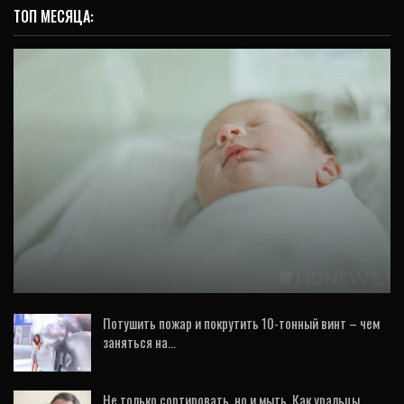
ТОП МЕСЯЦА:
ОБЩЕСТВО
В Каменске-Уральском подтопило
перинатальный центр. Рожениц повезут в
Екатеринбург
Потушить пожар и покрутить 10-тонный винт – чем
заняться на…
16 Июл, 2026
Не только сортировать, но и мыть. Как уральцы