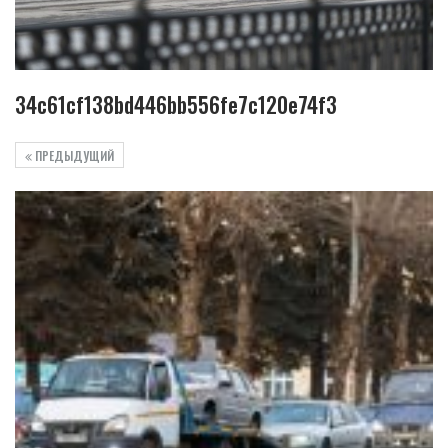
34c61cf138bd446bb556fe7c120e74f3
ПРЕДЫДУЩИЙ