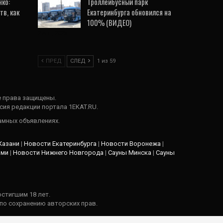
ко:
Троллейбусный парк
тв, как
Екатеринбурга обновился на
100% (ВИДЕО)
2 Авг, 2026
ПРЕД
СЛЕД
1 из 59
е права защищены.
сия редакции портала 1EKAT.RU.
амных объявлениях.
Казани
|
Новости Екатеринбурга
|
Новости Воронежа
|
рми
|
Новости Нижнего Новгорода
|
Сауны Минска
|
Сауны
стигшим 18 лет.
о сохранению авторских прав.
дателя.