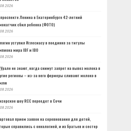
.08.2026
 проспекте Ленина в Екатеринбурге 42-летний
мокатчик сбил ребенка (ФОТО)
.08.2026
лягин уступил Иглесиасу в поединке за титулы
мпиона мира IBF и IBO
.08.2026
 Урале не знают, когда снимут запрет на вывоз молока в
угие регионы – из-за него фермеры сливают молоко в
млю
.08.2026
ксерское шоу RCC переедет в Сочи
.08.2026
артовал прием заявок на соревнования для детей,
торые справились с онкологией, и их братьев и сестер