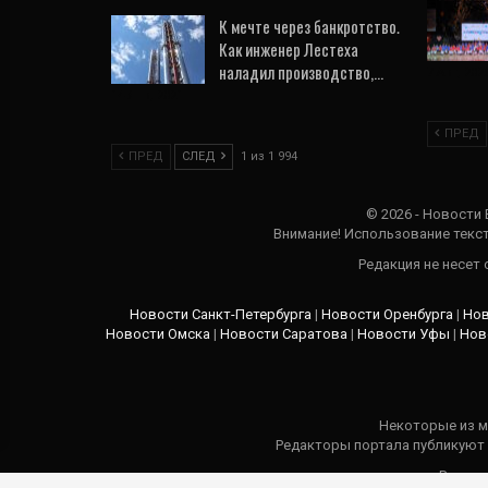
К мечте через банкротство.
Как инженер Лестеха
наладил производство,…
7 Авг, 202
14 Янв, 2021
ПРЕД
ПРЕД
СЛЕД
1 из 1 994
© 2026 - Новости
Внимание! Использование текст
Редакция не несет
Новости Санкт-Петербурга
|
Новости Оренбурга
|
Нов
Новости Омска
|
Новости Саратова
|
Новости Уфы
|
Нов
Некоторые из м
Редакторы портала публикуют
В кажд