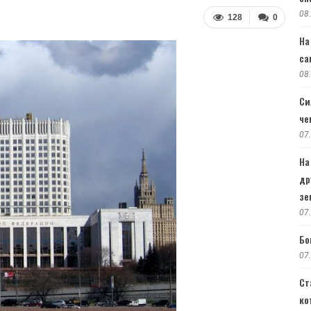
08
128
0
На
са
08
Си
че
07
На
др
зе
07
Бо
07
Ст
ко