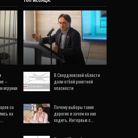
ОБЩЕСТВО
к,
Морское приключение,
него
драма и детектив:
а
впервые издана книга
уральского писателя,…
20 Июл, 2026
м
В Свердловской области
ие –
дали отбой ракетной
и игрунки
опасности
6 Авг, 2026
аров со
Почему выборы такие
лись на
дорогие и зачем на них
»…
ходить. Интервью с…
31 Июл, 2026