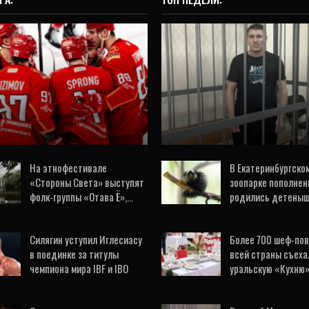
ВИДЕО
ОБЩЕСТВО
Седьмая победа
Арестован охранни
томобилиста» подряд:
стрелявший в 11-лет
грали «Локомотив» в
мальчика с балкон
нь рождения «УГМК…
заброшенной…
6 Авг, 2026
2 Авг, 2026
На этнофестивале
В Екатеринбургско
«Стороны Света» выступят
зоопарке пополнен
фолк-группы «Отава Ё»,…
родились детеныш
6
5 Авг, 2026
Силягин уступил Иглесиасу
Более 700 шеф-пов
в поединке за титулы
всей страны съеха
чемпиона мира IBF и IBO
уральскую «Кухню
6
4 Авг, 2026