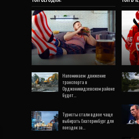
НОВОСТИ
Инфекции, до которых
далеко коронавирусу: на
«Ав
счету гриппа больше
обы
полумиллиона…
де
8 Мар, 2020
0
Напоминаем: движение
транспорта в
Орджоникидзевском районе
будет…
7 Авг, 202
21 Май, 2021
Туристы стали вдвое чаще
выбирать Екатеринбург для
поездок за…
7 Авг, 202
20 Мар, 2021