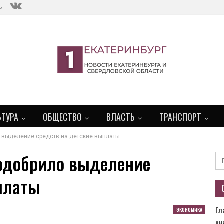
ь
ЬТУРА
ОБЩЕСТВО
ВЛАСТЬ
ТРАНСПОРТ
 выделение средств на детские выплаты
 одобрило выделение
платы
Гл
ЭКОНОМИКА
он