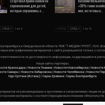
Стартовал прием заявок на
Василий Мельничен
соревнования для детей,
«30% таких хозяйс
которые справились с…
мое, не готовы к…
6
2 Авг, 2026
СЛЕД
1 из 4
ПРЕД
СЛЕД
1 из 15
 Екатеринбурга и Свердловской области. РИА "Т-МЕДИА ГРУПП", ООО. Вс
овых или графических материалов с сайта разрешается только c согла
 ответственности за достоверность информации, содержащейся в рекл
Наши сайты партнеры:
ости Краснодара
|
Новости Тюмени
|
Новости Новосибирска
|
Новости 
ости Самары
|
Новости Хабаровска
|
Новости Челябинска
|
Новости Пе
Нур-Султана (Астаны)
|
Сауны Еревана
|
Сауны Екатеринбурга
атериалов не рекомендованы к прочтению и ознакомлению лицам не до
 сторонние материалы с соответствующим выполнением обязательств п
ом публикуемом материале указывается ссылка на источник правообла