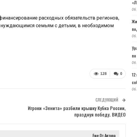
«Л
06
финансирование расходных обязательств регионов,
Жи
 нуждающимся семьям с детьми, в необходимом
по
06
Ур
по
06
12
128
0
со
06
СЛЕДУЮЩИЙ
Игроки «Зенита» разбили крышку Кубка России,
празднуя победу. ВИДЕО
Еще От Автора