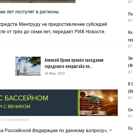
07
ми лет поступят в регионы.
Па
07
средств Минтруду на предоставление субсидий
е от трёх до семи лет, передаёт РИА Новости.
На
гр
07
Зв
Алексей Орлов провёл заседание
(Ф
городского оперштаба по…
07
26 Мар, 2022
В 
(В
07
Св
07
 в Екатеринбурге
Се
а Российской Федерации по данному вопросу», —